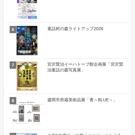
童話村の森ライトアップ2026
宮沢賢治イーハトーブ館企画展「宮沢賢
治童話の森写真展」
盛岡市所蔵美術品展「青～BLUE～」