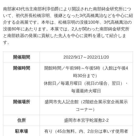
南部家43代当主南部利淳伯爵により開設された南部鋳金研究所につ
いて、初代所長松橋宗明、後継となった3代高橋萬治などを中心に紹
介する企画展です。本年は、松橋宗明の没後100年、3代高橋萬治の
没後80年にあたります。本展では、2人が関わった南部鋳金研究所
と南部鉄器の発展に貢献した先人を中心に資料を通して紹介しま
す。
開催期間
2022/9/17～2022/11/20
開催時間
開館時間／午前9時～午後5時（入館は午後4
時30分まで）
休館日／毎週月曜日（祝日の場合、翌日）・
毎週最終火曜日
開催場所
盛岡市先人記念館（2階総合展示室企画展示
コーナー）
住所
盛岡市本宮字蛇屋敷2-2
駐車場
有り（45台無料。内、2台分は車いす使用者