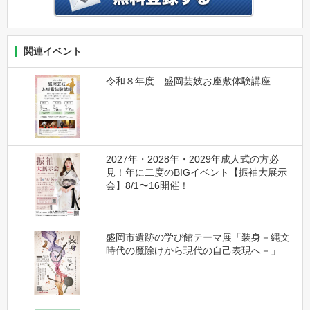
関連イベント
令和８年度 盛岡芸妓お座敷体験講座
2027年・2028年・2029年成人式の方必
見！年に二度のBIGイベント【振袖大展示
会】8/1〜16開催！
盛岡市遺跡の学び館テーマ展「装身－縄文
時代の魔除けから現代の自己表現へ－」