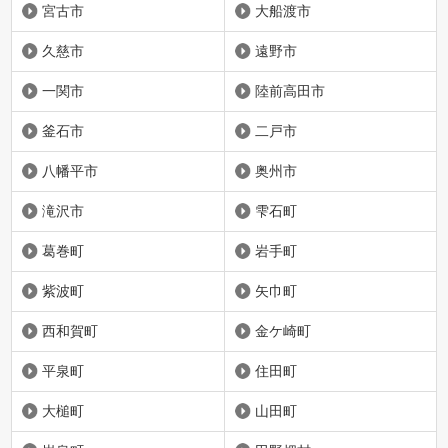
宮古市
大船渡市
久慈市
遠野市
一関市
陸前高田市
釜石市
二戸市
八幡平市
奥州市
滝沢市
雫石町
葛巻町
岩手町
紫波町
矢巾町
西和賀町
金ケ崎町
平泉町
住田町
大槌町
山田町