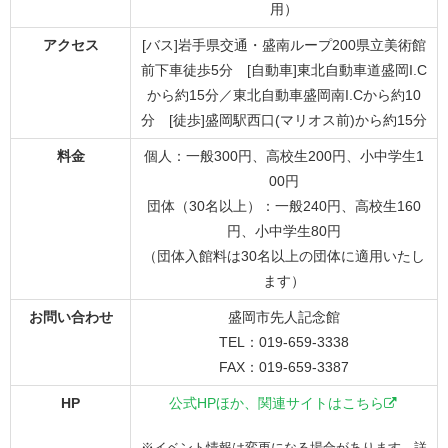
用）
アクセス
[バス]岩手県交通・盛南ループ200県立美術館
前下車徒歩5分 [自動車]東北自動車道盛岡I.C
から約15分／東北自動車盛岡南I.Cから約10
分 [徒歩]盛岡駅西口(マリオス前)から約15分
料金
個人：一般300円、高校生200円、小中学生1
00円
団体（30名以上）：一般240円、高校生160
円、小中学生80円
（団体入館料は30名以上の団体に適用いたし
ます）
お問い合わせ
盛岡市先人記念館
TEL：019-659-3338
FAX：019-659-3387
HP
公式HPほか、関連サイトはこちら
※イベント情報は変更になる場合があります。詳