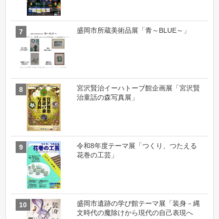
盛岡市所蔵美術品展「青～BLUE～」
宮沢賢治イーハトーブ館企画展「宮沢賢
治童話の森写真展」
令和8年度テーマ展「つくり、つたえる
花巻の工芸」
盛岡市遺跡の学び館テーマ展「装身－縄
文時代の魔除けから現代の自己表現へ