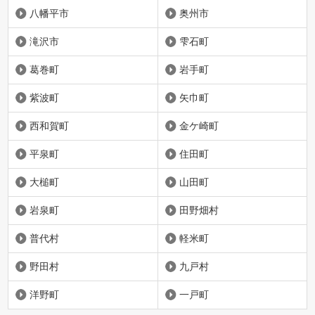
八幡平市
奥州市
滝沢市
雫石町
葛巻町
岩手町
紫波町
矢巾町
西和賀町
金ケ崎町
平泉町
住田町
大槌町
山田町
岩泉町
田野畑村
普代村
軽米町
野田村
九戸村
洋野町
一戸町