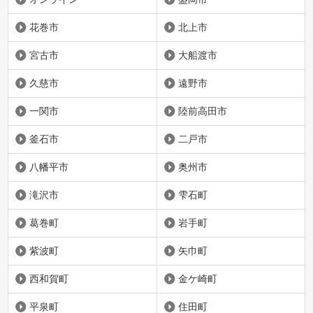
花巻市
北上市
宮古市
大船渡市
久慈市
遠野市
一関市
陸前高田市
釜石市
二戸市
八幡平市
奥州市
滝沢市
雫石町
葛巻町
岩手町
紫波町
矢巾町
西和賀町
金ケ崎町
平泉町
住田町