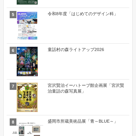
令和8年度「はじめてのデザイン科」
童話村の森ライトアップ2026
宮沢賢治イーハトーブ館企画展「宮沢賢
治童話の森写真展」
盛岡市所蔵美術品展「青～BLUE～」