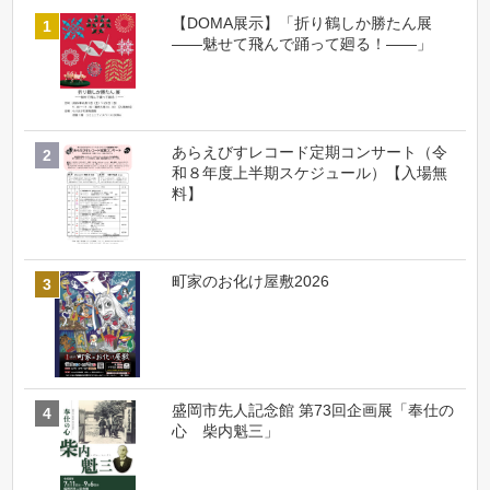
【DOMA展示】「折り鶴しか勝たん展
――魅せて飛んで踊って廻る！――」
あらえびすレコード定期コンサート（令
和８年度上半期スケジュール）【入場無
料】
町家のお化け屋敷2026
盛岡市先人記念館 第73回企画展「奉仕の
心 柴内魁三」