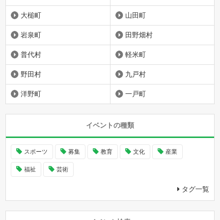
大槌町
山田町
岩泉町
田野畑村
普代村
軽米町
野田村
九戸村
洋野町
一戸町
イベントの種類
スポーツ
募集
教育
文化
産業
福祉
芸術
タグ一覧