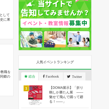
館として
史に果
人気イベントランキング
で教職を
同郷の
総合
Facebook
Twitter
【DOMA展示】「折り
鶴しか勝たん展 ――
魅せて飛んで踊って廻
る！――」