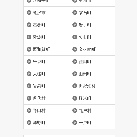
八幡平市
奥州市
滝沢市
雫石町
葛巻町
岩手町
紫波町
矢巾町
西和賀町
金ケ崎町
平泉町
住田町
大槌町
山田町
岩泉町
田野畑村
普代村
軽米町
野田村
九戸村
洋野町
一戸町