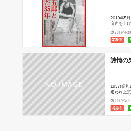
2019年
産声を上げ
たした役割
2019/4/2
花巻市
詩情の
1937(
追われ上京
詩人である
2019/3/1
花巻市