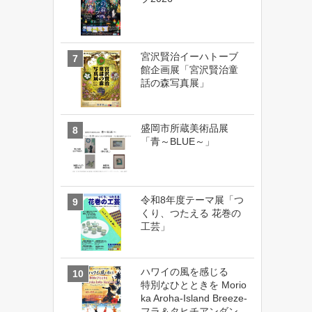
宮沢賢治イーハトーブ
館企画展「宮沢賢治童
話の森写真展」
盛岡市所蔵美術品展
「青～BLUE～」
令和8年度テーマ展「つ
くり、つたえる 花巻の
工芸」
ハワイの風を感じる
特別なひとときを Morio
ka Aroha-Island Breeze-
フラ＆タヒチアンダン