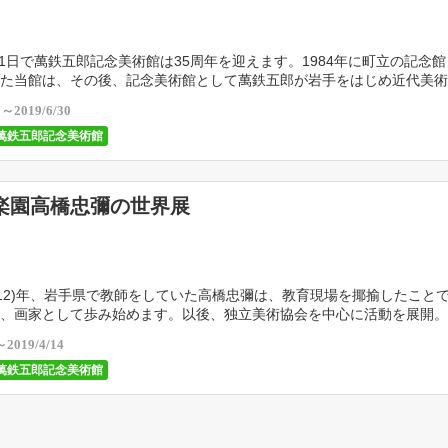
5月1日で萬鉄五郎記念美術館は35周年を迎えます。1984年に町立の記念
た当館は、その後、記念美術館として萬鉄五郎が岩手をはじめ近代美術
を調査するとともに、萬を主軸にすえた日本 […]
0～2019/6/30
萬鉄五郎記念美術館
楽園高橋忠彌の世界展
昭和12)年、岩手県で教師をしていた高橋忠彌は、教育現場を揶揄したこと
、画家として歩み始めます。以後、独立美術協会を中心に活動を展開。
宮沢賢治の文学に触発され、文学性や詩情味あ […]
～2019/4/14
萬鉄五郎記念美術館