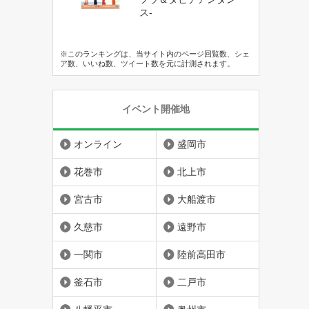
ス-
※このランキングは、当サイト内のページ回覧数、シェ
ア数、いいね数、ツイート数を元に計測されます。
イベント開催地
オンライン
盛岡市
花巻市
北上市
宮古市
大船渡市
久慈市
遠野市
一関市
陸前高田市
釜石市
二戸市