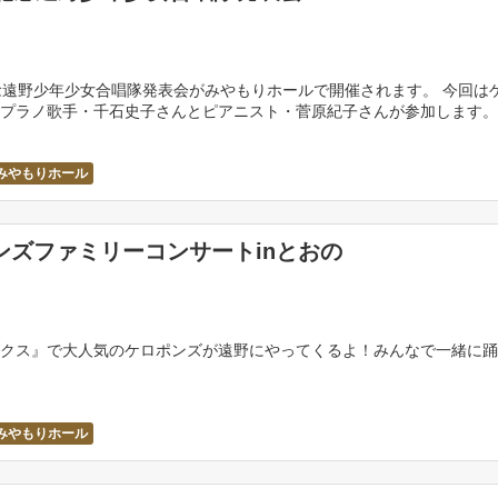
念遠野少年少女合唱隊発表会がみやもりホールで開催されます。 今回は
プラノ歌手・千石史子さんとピアニスト・菅原紀子さんが参加します。
るわらべうたをはじめとした、合唱隊とゲストのお二 […]
1
みやもりホール
ンズファミリーコンサートinとおの
クス』で大人気のケロポンズが遠野にやってくるよ！みんなで一緒に踊
1
みやもりホール