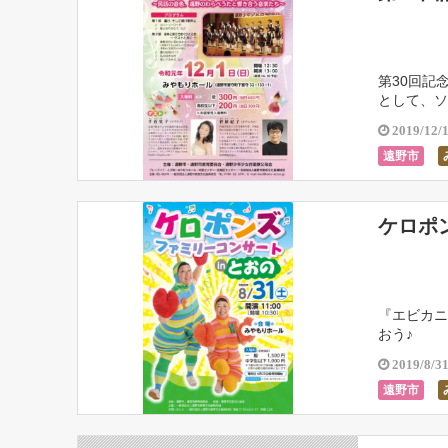
第30回記
として、ソ
地方に伝わ
2019/12/
遠野市
ケロポ
『エビカニ
おう♪
2019/8/3
遠野市