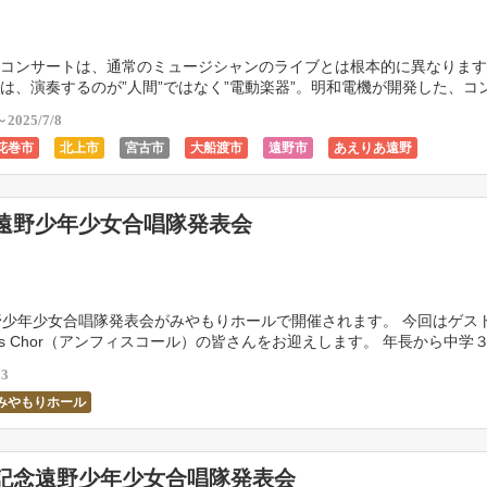
コンサートは、通常のミュージシャンのライブとは根本的に異なります
は、演奏するのが”人間”ではなく”電動楽器”。明和電機が開発した、コ
で動くナンセンス楽器たちが、プログラム通りに演 […]
～2025/7/8
花巻市
北上市
宮古市
大船渡市
遠野市
あえりあ遠野
ール
遠野市民センター
一関市
陸前高田市
釜石市
奥州市
大
回遠野少年少女合唱隊発表会
野少年少女合唱隊発表会がみやもりホールで開催されます。 今回はゲス
his Chor（アンフィスコール）の皆さんをお迎えします。 年長から中学
が、遠野地方に伝わるわらべうたをはじ […]
23
みやもりホール
回記念遠野少年少女合唱隊発表会