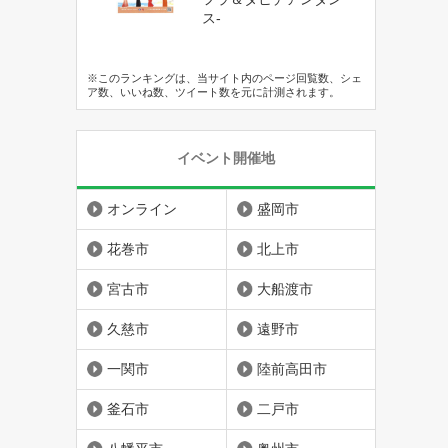
ス-
※このランキングは、当サイト内のページ回覧数、シェ
ア数、いいね数、ツイート数を元に計測されます。
イベント開催地
オンライン
盛岡市
花巻市
北上市
宮古市
大船渡市
久慈市
遠野市
一関市
陸前高田市
釜石市
二戸市