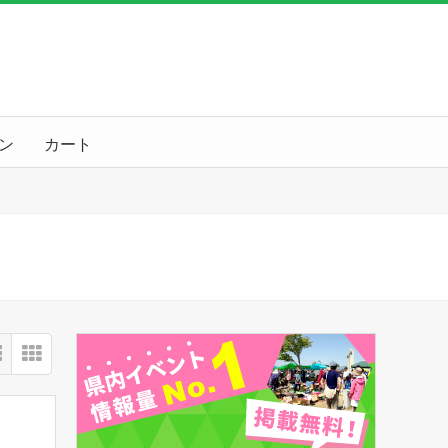
ン
カート