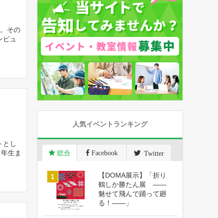
。その
ンピュ
槌町
人気イベントランキング
トとし
３年生ま
総合
Facebook
Twitter
【DOMA展示】「折り
鶴しか勝たん展 ――
魅せて飛んで踊って廻
る！――」