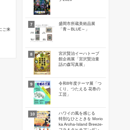
盛岡市所蔵美術品展
「青～BLUE～」
にご来
宮沢賢治イーハトーブ
館企画展「宮沢賢治童
話の森写真展」
令和8年度テーマ展「つ
くり、つたえる 花巻の
工芸」
ハワイの風を感じる
特別なひとときを Morio
ka Aroha-Island Breeze-
フラ＆タヒチアンダン