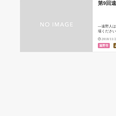
第9回
―遠野人は
場ください
2018/11/
遠野市