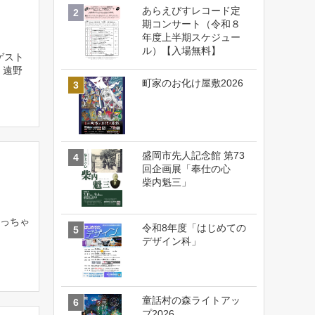
あらえびすレコード定
期コンサート（令和８
年度上半期スケジュー
ル）【入場無料】
ゲスト
 遠野
町家のお化け屋敷2026
盛岡市先人記念館 第73
回企画展「奉仕の心
柴内魁三」
っちゃ
令和8年度「はじめての
デザイン科」
童話村の森ライトアッ
プ2026