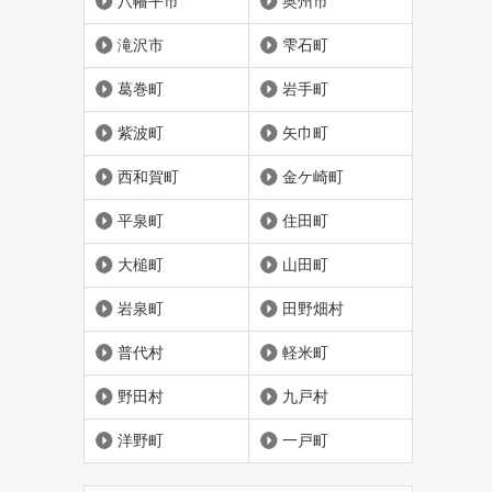
八幡平市
奥州市
滝沢市
雫石町
葛巻町
岩手町
紫波町
矢巾町
西和賀町
金ケ崎町
平泉町
住田町
大槌町
山田町
岩泉町
田野畑村
普代村
軽米町
野田村
九戸村
洋野町
一戸町