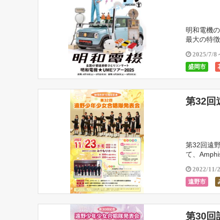
明和電機の
最大の特徴
ーター制御
2025/7/8
盛岡市
みやもりホ
第32
第32回遠
て、Amp
での14名
2022/11/
遠野市
第30