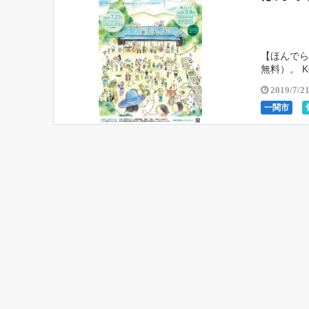
【ほんでら夏
無料）。 
団体が決まり
2019/7/2
一関市