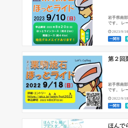
岩手県南部
です。 レ
たことが無
2023/9/1
一関市
第２回
岩手県南部
です。 レ
たことが無
2022/9/1
一関市
ほんで