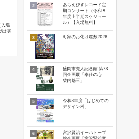
あらえびすレコード定
期コンサート（令和８
年度上半期スケジュー
ル）【入場無料】
す（入場
ヴ出演
町家のお化け屋敷2026
盛岡市先人記念館 第73
回企画展「奉仕の心
柴内魁三」
令和8年度「はじめての
デザイン科」
宮沢賢治イーハトーブ
館企画展「宮沢賢治童