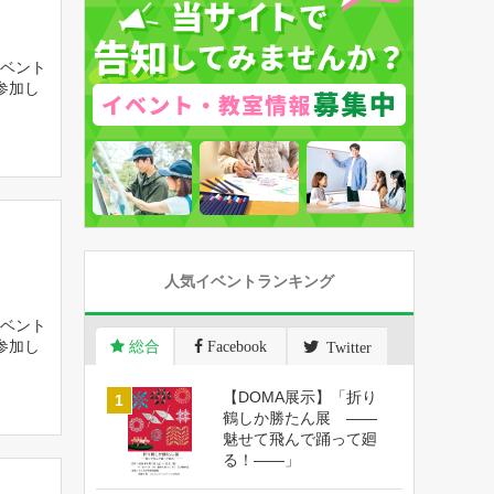
ベント
参加し
人気イベントランキング
ベント
参加し
総合
Facebook
Twitter
【DOMA展示】「折り
鶴しか勝たん展 ――
魅せて飛んで踊って廻
る！――」