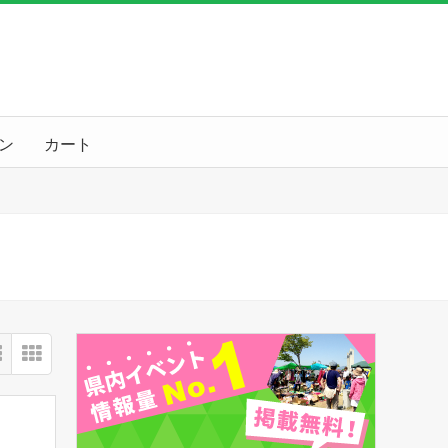
ン
カート