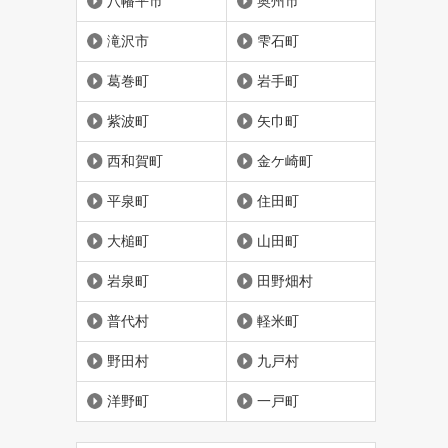
八幡平市
奥州市
滝沢市
雫石町
葛巻町
岩手町
紫波町
矢巾町
西和賀町
金ケ崎町
平泉町
住田町
大槌町
山田町
岩泉町
田野畑村
普代村
軽米町
野田村
九戸村
洋野町
一戸町