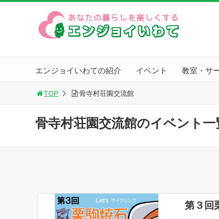
エンジョイいわての紹介
イベント
教室・サ
TOP
骨寺村荘園交流館
骨寺村荘園交流館のイベント一
第３回