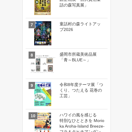
話の森写真展」
童話村の森ライトアッ
プ2026
盛岡市所蔵美術品展
「青～BLUE～」
令和8年度テーマ展「つ
くり、つたえる 花巻の
工芸」
ハワイの風を感じる
特別なひとときを Morio
ka Aroha-Island Breeze-
フラ＆タヒチアンダン