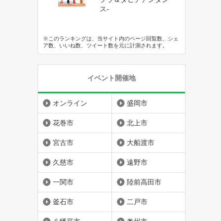
ス-
※このランキングは、当サイト内のページ回覧数、シェ
ア数、いいね数、ツイート数を元に計測されます。
イベント開催地
オンライン
盛岡市
花巻市
北上市
宮古市
大船渡市
久慈市
遠野市
一関市
陸前高田市
釜石市
二戸市