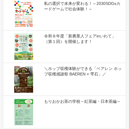
私の選択で未来が変わる！～2030SDGsカ
ードゲームで社会体験！～
令和８年度「新農業人フェアinいわて」
（第１回）を開催します！
＼ホップ収穫体験ができる「ベアレン ホッ
プ収穫感謝祭 BAEREN × 雫石」／
もりおかお茶の学校～紅茶編・日本茶編～