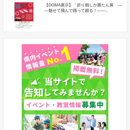
【DOMA展示】「折り鶴しか勝たん展 ―
―魅せて飛んで踊って廻る！――」