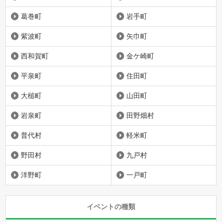
葛巻町
岩手町
紫波町
矢巾町
西和賀町
金ケ崎町
平泉町
住田町
大槌町
山田町
岩泉町
田野畑村
普代村
軽米町
野田村
九戸村
洋野町
一戸町
イベントの種類