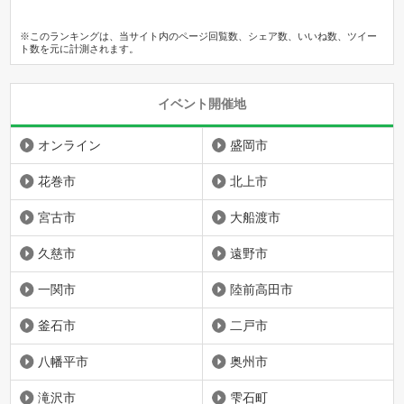
※このランキングは、当サイト内のページ回覧数、シェア数、いいね数、ツイー
ト数を元に計測されます。
イベント開催地
オンライン
盛岡市
花巻市
北上市
宮古市
大船渡市
久慈市
遠野市
一関市
陸前高田市
釜石市
二戸市
八幡平市
奥州市
滝沢市
雫石町