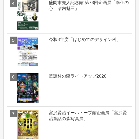
盛岡市先人記念館 第73回企画展「奉仕の
心 柴内魁三」
令和8年度「はじめてのデザイン科」
童話村の森ライトアップ2026
宮沢賢治イーハトーブ館企画展「宮沢賢
治童話の森写真展」