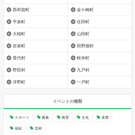
西和賀町
金ケ崎町
平泉町
住田町
大槌町
山田町
岩泉町
田野畑村
普代村
軽米町
野田村
九戸村
洋野町
一戸町
イベントの種類
スポーツ
募集
教育
文化
産業
福祉
芸術