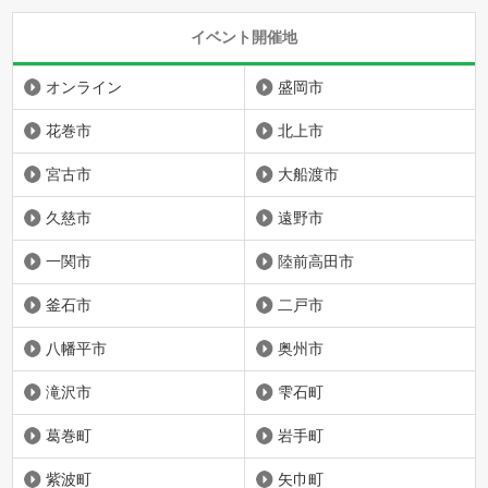
イベント開催地
オンライン
盛岡市
花巻市
北上市
宮古市
大船渡市
久慈市
遠野市
一関市
陸前高田市
釜石市
二戸市
八幡平市
奥州市
滝沢市
雫石町
葛巻町
岩手町
紫波町
矢巾町