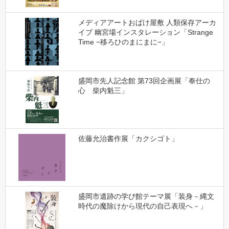
メディアアートおばけ屋敷 人類保存アーカ
イブ 幽宮場インスタレーション「Strange
Time −移ろひのまにまに−」
盛岡市先人記念館 第73回企画展「奉仕の
心 柴内魁三」
佐藤允治書作展「カクシゴト」
盛岡市遺跡の学び館テーマ展「装身－縄文
時代の魔除けから現代の自己表現へ－」