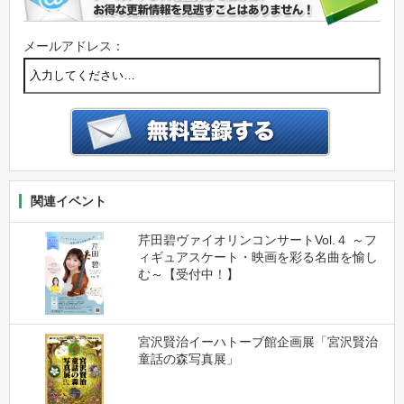
メールアドレス：
関連イベント
芹田碧ヴァイオリンコンサートVol.４ ～フ
ィギュアスケート・映画を彩る名曲を愉し
む～【受付中！】
宮沢賢治イーハトーブ館企画展「宮沢賢治
童話の森写真展」