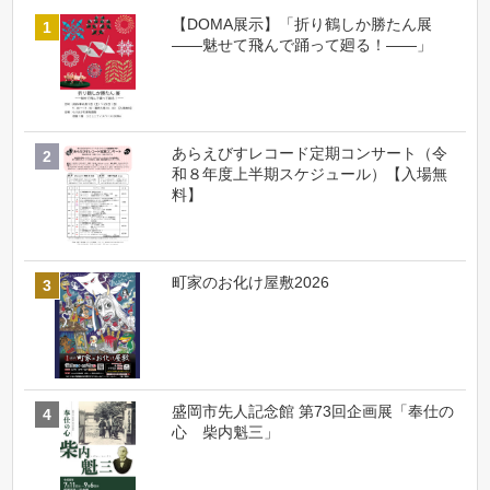
【DOMA展示】「折り鶴しか勝たん展
――魅せて飛んで踊って廻る！――」
あらえびすレコード定期コンサート（令
和８年度上半期スケジュール）【入場無
料】
町家のお化け屋敷2026
盛岡市先人記念館 第73回企画展「奉仕の
心 柴内魁三」