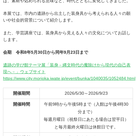
は、素材や込められる意味など、時代とともに変化してきました。
本展では、市内の遺跡から出土した装身具から考えられる人々の願
いや社会的背景について紹介します。
また、学芸講座では、装身具から見える人々の文化についてお話し
します。
会期 令和8年5月30日から同年9月23日まで
遺跡の学び館テーマ展「装身－縄文時代の魔除けから現代の自己表
現へ－」ウェブサイト
https://www.city.morioka.iwate.jp/event/bunka/1040035/1052484.html
開催期間
2026/5/30～2026/9/23
開催時間
午前9時から午後5時まで（入館は午後4時30
分まで）
毎週月曜日（祝祭日にあたる場合は翌平日）
と毎月最終火曜日は休館日です。