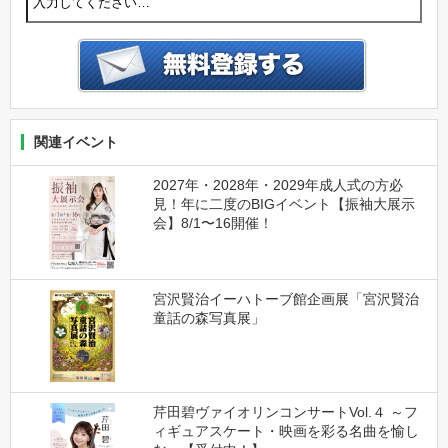
関連イベント
2027年・2028年・2029年成人式の方必
見！年に二度のBIGイベント【振袖大展示
会】8/1〜16開催！
宮沢賢治イーハトーブ館企画展「宮沢賢治
童話の森写真展」
芹田碧ヴァイオリンコンサートVol.４ ～フ
ィギュアスケート・映画を彩る名曲を愉し