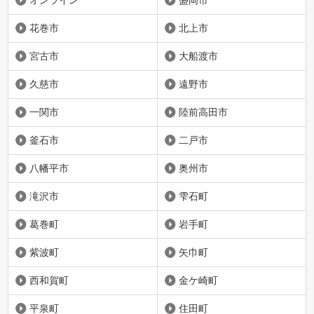
花巻市
北上市
宮古市
大船渡市
久慈市
遠野市
一関市
陸前高田市
釜石市
二戸市
八幡平市
奥州市
滝沢市
雫石町
葛巻町
岩手町
紫波町
矢巾町
西和賀町
金ケ崎町
平泉町
住田町