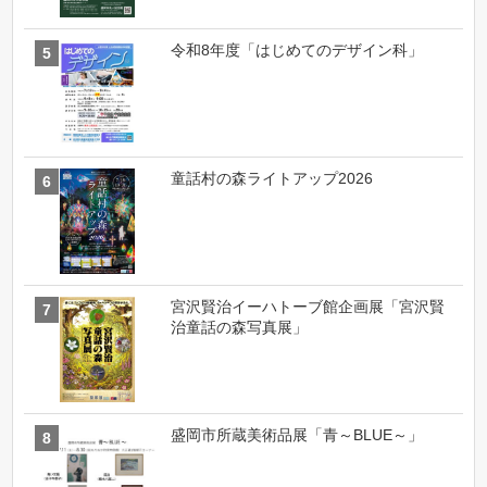
令和8年度「はじめてのデザイン科」
童話村の森ライトアップ2026
宮沢賢治イーハトーブ館企画展「宮沢賢
治童話の森写真展」
盛岡市所蔵美術品展「青～BLUE～」