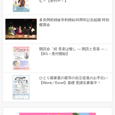
む～【受付中！】
多良間村姉妹市村締結30周年記念組踊 特別
鑑賞会
朗読会「続 音楽は愉し ― 朗読と音楽 ― 」
【8/1～受付開始】
ひとり親家庭の親等の自立促進のお手伝い
【Word／Excel】基礎 受講生募集中！