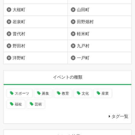
大槌町
山田町
岩泉町
田野畑村
普代村
軽米町
野田村
九戸村
洋野町
一戸町
イベントの種類
スポーツ
募集
教育
文化
産業
福祉
芸術
タグ一覧