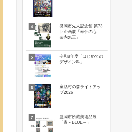
盛岡市先人記念館 第73
回企画展「奉仕の心
柴内魁三」
令和8年度「はじめての
デザイン科」
童話村の森ライトアッ
プ2026
盛岡市所蔵美術品展
「青～BLUE～」