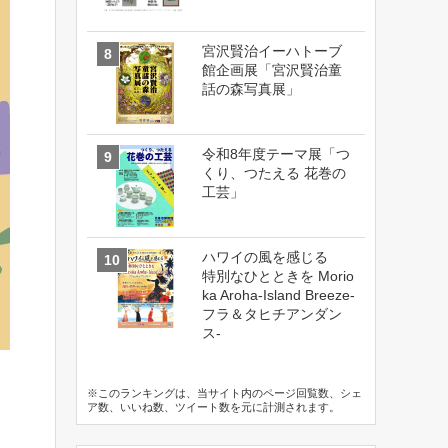
宮沢賢治イーハトーブ
館企画展「宮沢賢治童
話の森写真展」
令和8年度テーマ展「つ
くり、つたえる 花巻の
工芸」
ハワイの風を感じる
特別なひとときを Morio
ka Aroha-Island Breeze-
フラ＆タヒチアンダン
ス-
※このランキングは、当サイト内のページ回覧数、シェ
ア数、いいね数、ツイート数を元に計測されます。