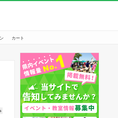
ン
カート
s