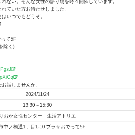
しれない。そんな女性の語り場を時々開催しています。
たれていた方お待たせしました。
せはいつでもどうぞ。
0
って5F
を除く)
ECPgsJ
WpXiCq
士お話しませんか。
2024/11/24
13:30～15:30
りおか女性センター 生活アトリエ
市中ノ橋通1丁目1-10 プラザおでって5F