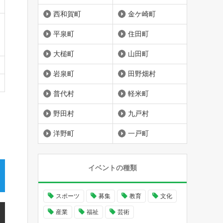
西和賀町
金ケ崎町
平泉町
住田町
大槌町
山田町
岩泉町
田野畑村
普代村
軽米町
野田村
九戸村
洋野町
一戸町
イベントの種類
スポーツ
募集
教育
文化
産業
福祉
芸術