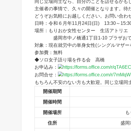
同じ立場同士なら、自分のことを話せるかも
主催者の事情で、久々の開催となります。待
どうぞお気軽にお越しください。お問い合わ
日時：令和６月年11月24日(日) 13:30～15:3
場所：もりおか女性センター 生活アトリエ
盛岡市中ノ橋通1丁目1-10 プラザおで
対象：現在就労中の単身女性(シングルマザー
参加費：無料
◆ソロ女子語り場を作る会 高橋
お申込み：
https://forms.office.com/r/qTA6
お問合せ：
https://forms.office.com/r/7mMq
もちろん不安のない方も大歓迎。同じ立場同
開催期間
開催時間
開催場所
も
住所
盛岡