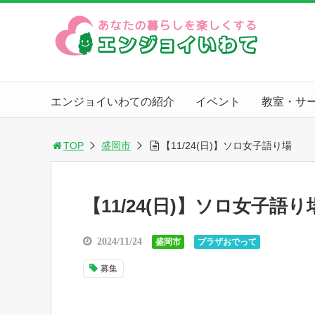
エンジョイいわての紹介
イベント
教室・サ
TOP
盛岡市
【11/24(日)】ソロ女子語り場
【11/24(日)】ソロ女子語り
2024/11/24
盛岡市
プラザおでって
募集