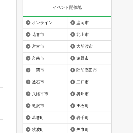
イベント開催地
オンライン
盛岡市
花巻市
北上市
宮古市
大船渡市
久慈市
遠野市
一関市
陸前高田市
釜石市
二戸市
八幡平市
奥州市
滝沢市
雫石町
葛巻町
岩手町
紫波町
矢巾町