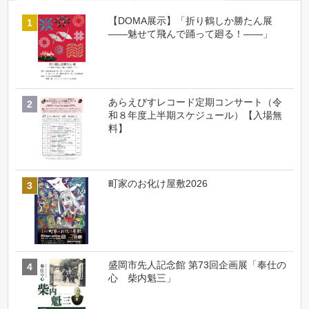
【DOMA展示】「折り鶴しか勝たん展
――魅せて飛んで踊って廻る！――」
あらえびすレコード定期コンサート（令
和８年度上半期スケジュール）【入場無
料】
町家のお化け屋敷2026
盛岡市先人記念館 第73回企画展「奉仕の
心 柴内魁三」