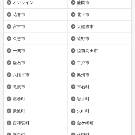
オンライン
盛岡市
花巻市
北上市
宮古市
大船渡市
久慈市
遠野市
一関市
陸前高田市
釜石市
二戸市
八幡平市
奥州市
滝沢市
雫石町
葛巻町
岩手町
紫波町
矢巾町
西和賀町
金ケ崎町