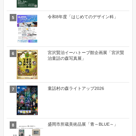
令和8年度「はじめてのデザイン科」
宮沢賢治イーハトーブ館企画展「宮沢賢
治童話の森写真展」
童話村の森ライトアップ2026
盛岡市所蔵美術品展「青～BLUE～」