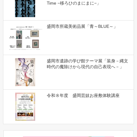
Time −移ろひのまにまに−」
盛岡市所蔵美術品展「青～BLUE～」
盛岡市遺跡の学び館テーマ展「装身－縄文
時代の魔除けから現代の自己表現へ－」
令和８年度 盛岡芸妓お座敷体験講座