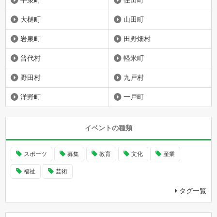
平泉町
住田町
大槌町
山田町
岩泉町
田野畑村
普代村
軽米町
野田村
九戸村
洋野町
一戸町
イベントの種類
スポーツ
募集
教育
文化
産業
福祉
芸術
タグ一覧