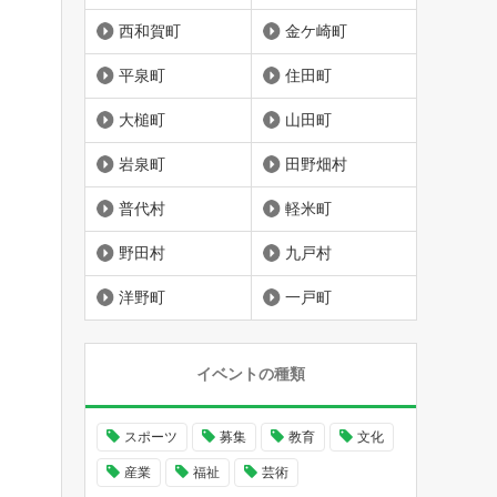
西和賀町
金ケ崎町
平泉町
住田町
大槌町
山田町
岩泉町
田野畑村
普代村
軽米町
野田村
九戸村
洋野町
一戸町
イベントの種類
スポーツ
募集
教育
文化
産業
福祉
芸術