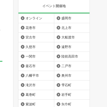
イベント開催地
オンライン
盛岡市
花巻市
北上市
で
宮古市
大船渡市
久慈市
遠野市
一関市
陸前高田市
釜石市
二戸市
八幡平市
奥州市
滝沢市
雫石町
葛巻町
岩手町
紫波町
矢巾町