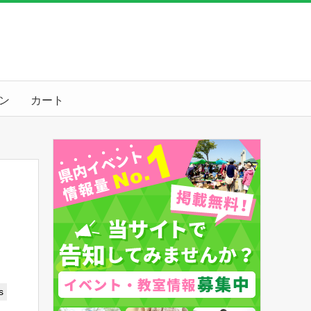
ン
カート
s