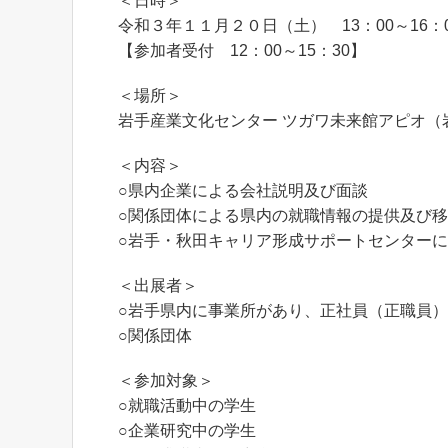
＜日時＞
令和３年１１月２０日（土） 13：00～16：
【参加者受付 12：00～15：30】
＜場所＞
岩手産業文化センター ツガワ未来館アピオ（
＜内容＞
○県内企業による会社説明及び面談
○関係団体による県内の就職情報の提供及び
○岩手・秋田キャリア形成サポートセンター
＜出展者＞
○岩手県内に事業所があり、正社員（正職員
○関係団体
＜参加対象＞
○就職活動中の学生
○企業研究中の学生