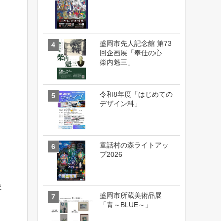
盛岡市先人記念館 第73
回企画展「奉仕の心
柴内魁三」
令和8年度「はじめての
デザイン科」
童話村の森ライトアッ
プ2026
ま
盛岡市所蔵美術品展
「青～BLUE～」