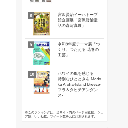
宮沢賢治イーハトーブ
館企画展「宮沢賢治童
話の森写真展」
令和8年度テーマ展「つ
くり、つたえる 花巻の
工芸」
ハワイの風を感じる
特別なひとときを Morio
ka Aroha-Island Breeze-
フラ＆タヒチアンダン
ス-
※このランキングは、当サイト内のページ回覧数、シェ
ア数、いいね数、ツイート数を元に計測されます。