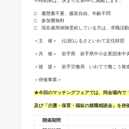
※時刻表は、決まり次第HPに掲載します。
□ 履歴書不要、服装自由、年齢不問
□ 参加費無料
□ 現在雇用保険受給している方は、求職活
＜主 催＞ (公財)ふるさといわて定住財団
＜共 催＞ 岩手県 岩手県中小企業団体中
＜後 援＞ 岩手労働局 いわてで働こう推
＜併催事業＞
★今回のマッチングフェアでは、同会場内で「2
及び
「介護・保育・福祉の就職相談会」を併
開催期間