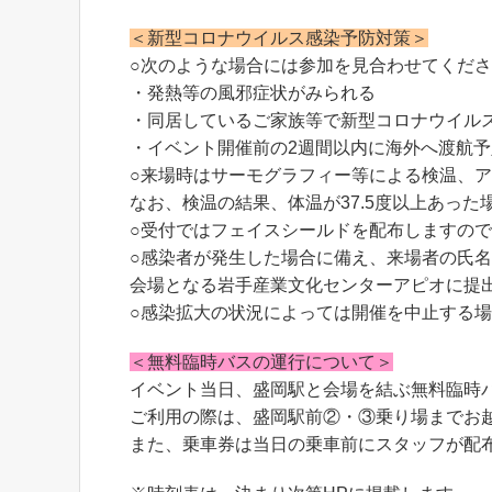
＜新型コロナウイルス感染予防対策＞
○次のような場合には参加を見合わせてくだ
・発熱等の風邪症状がみられる
・同居しているご家族等で新型コロナウイル
・イベント開催前の2週間以内に海外へ渡航
○来場時はサーモグラフィー等による検温、
なお、検温の結果、体温が37.5度以上あっ
○受付ではフェイスシールドを配布しますの
○感染者が発生した場合に備え、来場者の氏
会場となる岩手産業文化センターアピオに提
○感染拡大の状況によっては開催を中止する
＜無料臨時バスの運行について＞
イベント当日、盛岡駅と会場を結ぶ無料臨時
ご利用の際は、盛岡駅前②・③乗り場までお
また、乗車券は当日の乗車前にスタッフが配