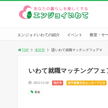
エンジョイいわての紹介
イベント
教室・サ
TOP
滝沢市
いわて就職マッチングフェアⅤ
いわて就職マッチングフェ
2021/11/20
滝沢市
岩手産業文化センターアピオ
募集