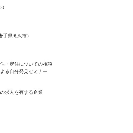
00
岩手県滝沢市）
移住・定住についての相談
による自分発見セミナー
）の求人を有する企業