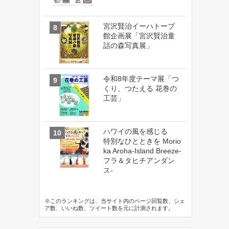
宮沢賢治イーハトーブ
館企画展「宮沢賢治童
話の森写真展」
令和8年度テーマ展「つ
くり、つたえる 花巻の
工芸」
ハワイの風を感じる
特別なひとときを Morio
ka Aroha-Island Breeze-
フラ＆タヒチアンダン
ス-
※このランキングは、当サイト内のページ回覧数、シェ
ア数、いいね数、ツイート数を元に計測されます。