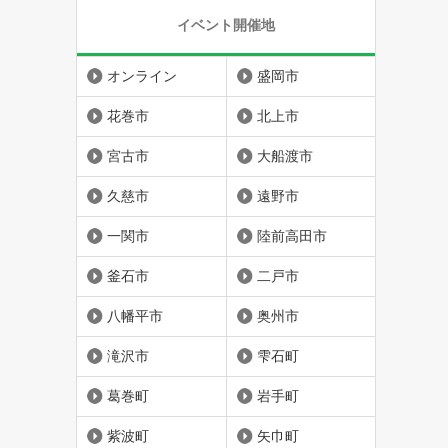
イベント開催地
オンライン
盛岡市
花巻市
北上市
宮古市
大船渡市
久慈市
遠野市
一関市
陸前高田市
釜石市
二戸市
八幡平市
奥州市
滝沢市
雫石町
葛巻町
岩手町
紫波町
矢巾町