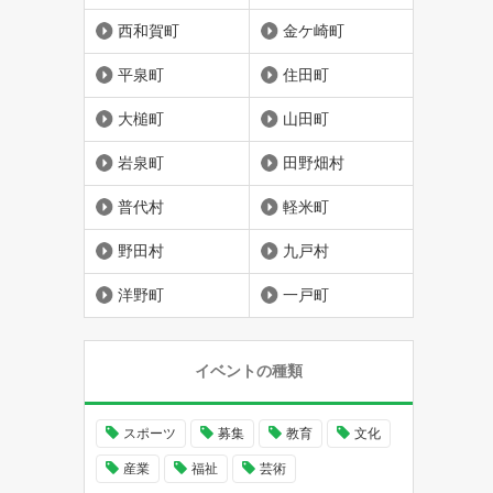
西和賀町
金ケ崎町
平泉町
住田町
大槌町
山田町
岩泉町
田野畑村
普代村
軽米町
野田村
九戸村
洋野町
一戸町
イベントの種類
スポーツ
募集
教育
文化
産業
福祉
芸術