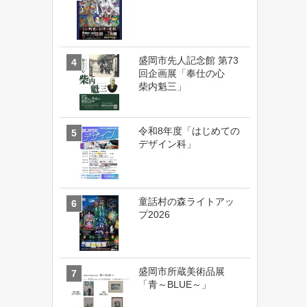
盛岡市先人記念館 第73
回企画展「奉仕の心
柴内魁三」
令和8年度「はじめての
デザイン科」
童話村の森ライトアッ
プ2026
盛岡市所蔵美術品展
「青～BLUE～」