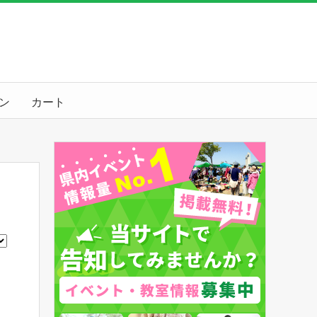
ン
カート