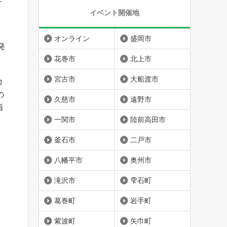
イベント開催地
オンライン
盛岡市
発
花巻市
北上市
宮古市
大船渡市
コ
の
久慈市
遠野市
指
一関市
陸前高田市
釜石市
二戸市
八幡平市
奥州市
滝沢市
雫石町
葛巻町
岩手町
紫波町
矢巾町