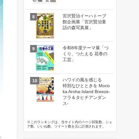
宮沢賢治イーハトーブ
館企画展「宮沢賢治童
話の森写真展」
令和8年度テーマ展「つ
くり、つたえる 花巻の
工芸」
ハワイの風を感じる
特別なひとときを Morio
ka Aroha-Island Breeze-
フラ＆タヒチアンダン
ス-
※このランキングは、当サイト内のページ回覧数、シェ
ア数、いいね数、ツイート数を元に計測されます。
と