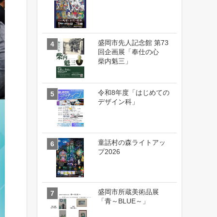
盛岡市先人記念館 第73
回企画展「奉仕の心
柴内魁三」
令和8年度「はじめての
デザイン科」
童話村の森ライトアッ
プ2026
盛岡市所蔵美術品展
「青～BLUE～」