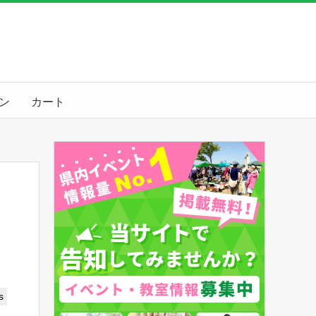
ン
カート
s