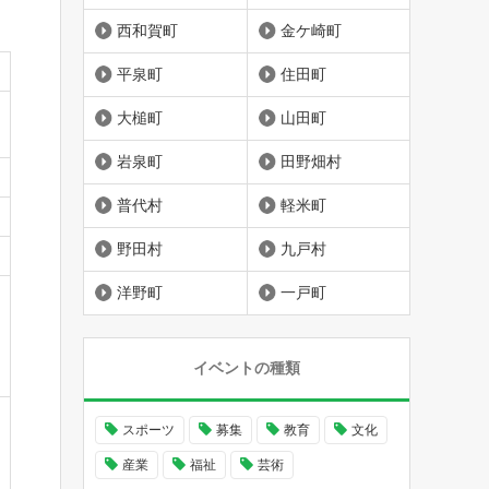
西和賀町
金ケ崎町
平泉町
住田町
大槌町
山田町
岩泉町
田野畑村
普代村
軽米町
野田村
九戸村
洋野町
一戸町
イベントの種類
スポーツ
募集
教育
文化
産業
福祉
芸術