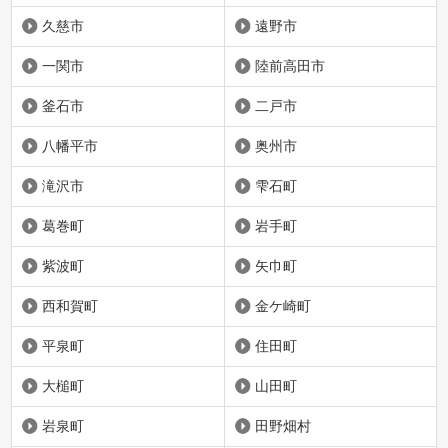
久慈市
遠野市
一関市
陸前高田市
釜石市
二戸市
八幡平市
奥州市
滝沢市
雫石町
葛巻町
岩手町
紫波町
矢巾町
西和賀町
金ケ崎町
平泉町
住田町
大槌町
山田町
岩泉町
田野畑村