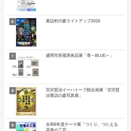
童話村の森ライトアップ2026
盛岡市所蔵美術品展「青～BLUE～」
宮沢賢治イーハトーブ館企画展「宮沢賢
治童話の森写真展」
令和8年度テーマ展「つくり、つたえる
花巻の工芸」