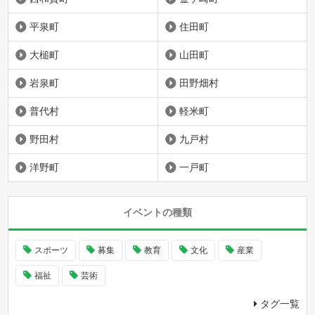
平泉町
住田町
大槌町
山田町
岩泉町
田野畑村
普代村
軽米町
野田村
九戸村
洋野町
一戸町
イベントの種類
スポーツ
募集
教育
文化
産業
福祉
芸術
タグ一覧