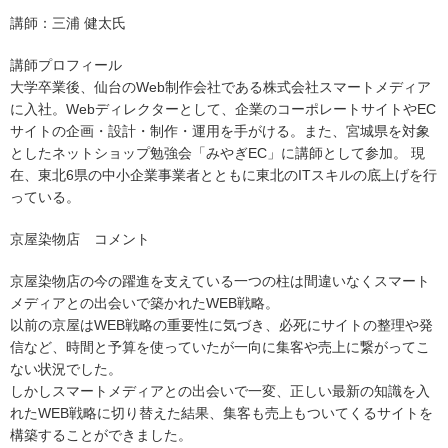
講師：三浦 健太氏
講師プロフィール
大学卒業後、仙台のWeb制作会社である株式会社スマートメディア
に入社。Webディレクターとして、企業のコーポレートサイトやEC
サイトの企画・設計・制作・運用を手がける。また、宮城県を対象
としたネットショップ勉強会「みやぎEC」に講師として参加。 現
在、東北6県の中小企業事業者とともに東北のITスキルの底上げを行
っている。
京屋染物店 コメント
京屋染物店の今の躍進を支えている一つの柱は間違いなくスマート
メディアとの出会いで築かれたWEB戦略。
以前の京屋はWEB戦略の重要性に気づき、必死にサイトの整理や発
信など、時間と予算を使っていたが一向に集客や売上に繋がってこ
ない状況でした。
しかしスマートメディアとの出会いで一変、正しい最新の知識を入
れたWEB戦略に切り替えた結果、集客も売上もついてくるサイトを
構築することができました。