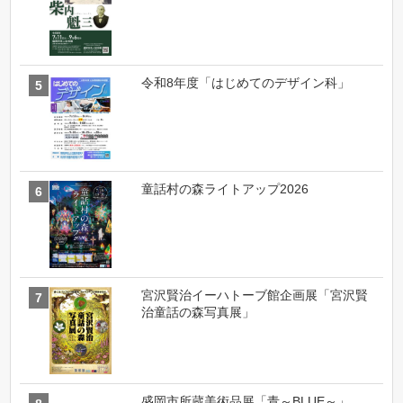
令和8年度「はじめてのデザイン科」
童話村の森ライトアップ2026
宮沢賢治イーハトーブ館企画展「宮沢賢
治童話の森写真展」
盛岡市所蔵美術品展「青～BLUE～」