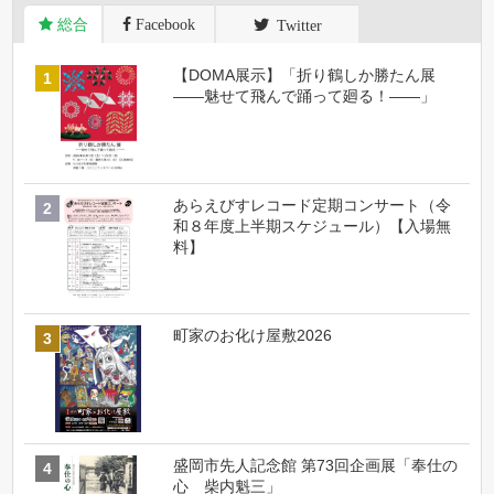
総合
Facebook
Twitter
【DOMA展示】「折り鶴しか勝たん展
――魅せて飛んで踊って廻る！――」
あらえびすレコード定期コンサート（令
和８年度上半期スケジュール）【入場無
料】
町家のお化け屋敷2026
盛岡市先人記念館 第73回企画展「奉仕の
心 柴内魁三」