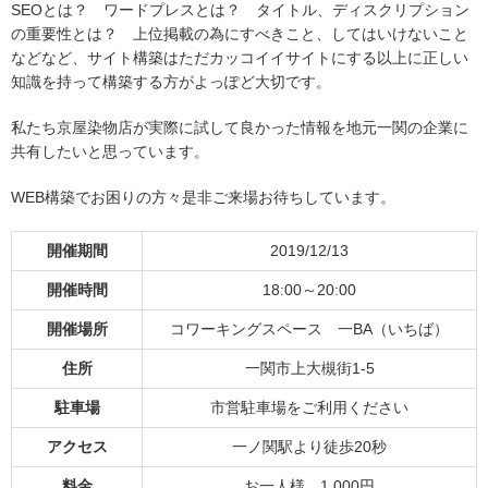
SEOとは？ ワードプレスとは？ タイトル、ディスクリプション
の重要性とは？ 上位掲載の為にすべきこと、してはいけないこと
などなど、サイト構築はただカッコイイサイトにする以上に正しい
知識を持って構築する方がよっぽど大切です。
私たち京屋染物店が実際に試して良かった情報を地元一関の企業に
共有したいと思っています。
WEB構築でお困りの方々是非ご来場お待ちしています。
開催期間
2019/12/13
開催時間
18:00～20:00
開催場所
コワーキングスペース 一BA（いちば）
住所
一関市上大槻街1-5
駐車場
市営駐車場をご利用ください
アクセス
一ノ関駅より徒歩20秒
料金
お一人様 1,000円