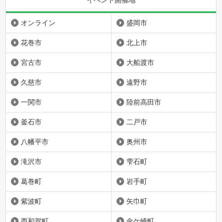
オンライン
盛岡市
花巻市
北上市
宮古市
大船渡市
久慈市
遠野市
一関市
陸前高田市
釜石市
二戸市
八幡平市
奥州市
滝沢市
雫石町
葛巻町
岩手町
紫波町
矢巾町
西和賀町
金ケ崎町