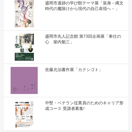
盛岡市遺跡の学び館テーマ展「装身－縄文
時代の魔除けから現代の自己表現へ－」
盛岡市先人記念館 第73回企画展「奉仕の
心 柴内魁三」
佐藤允治書作展「カクシゴト」
中堅・ベテラン従業員のためのキャリア形
成コース 受講者募集!