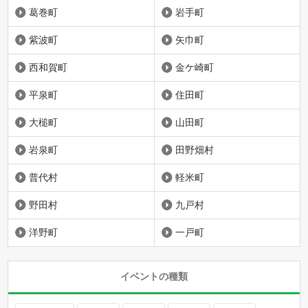
葛巻町
岩手町
紫波町
矢巾町
西和賀町
金ケ崎町
平泉町
住田町
大槌町
山田町
岩泉町
田野畑村
普代村
軽米町
野田村
九戸村
洋野町
一戸町
イベントの種類