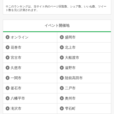
※このランキングは、当サイト内のページ回覧数、シェア数、いいね数、ツイー
ト数を元に計測されます。
イベント開催地
オンライン
盛岡市
花巻市
北上市
宮古市
大船渡市
久慈市
遠野市
一関市
陸前高田市
釜石市
二戸市
八幡平市
奥州市
滝沢市
雫石町