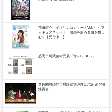
芹田碧ヴァイオリンコンサートVol.４ ～フ
ィギュアスケート・映画を彩る名曲を愉し
む～【受付中！】
盛岡市所蔵美術品展「青～BLUE～」
多良間村姉妹市村締結30周年記念組踊 特別
鑑賞会