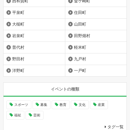
西和賀町
金ケ崎町
平泉町
住田町
大槌町
山田町
岩泉町
田野畑村
普代村
軽米町
野田村
九戸村
洋野町
一戸町
イベントの種類
スポーツ
募集
教育
文化
産業
福祉
芸術
タグ一覧