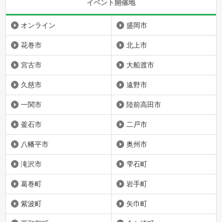
イベント開催地
オンライン
盛岡市
花巻市
北上市
宮古市
大船渡市
久慈市
遠野市
一関市
陸前高田市
釜石市
二戸市
八幡平市
奥州市
滝沢市
雫石町
葛巻町
岩手町
紫波町
矢巾町