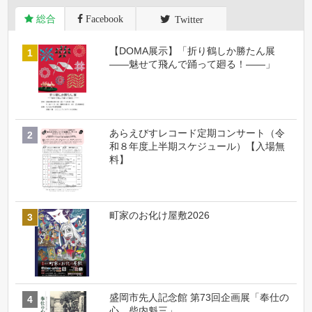
総合
Facebook
Twitter
【DOMA展示】「折り鶴しか勝たん展
――魅せて飛んで踊って廻る！――」
あらえびすレコード定期コンサート（令
和８年度上半期スケジュール）【入場無
料】
町家のお化け屋敷2026
盛岡市先人記念館 第73回企画展「奉仕の
心 柴内魁三」