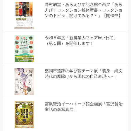
野村胡堂・あらえびす記念館企画展「あら
えびすコレクション解体新書～コレクショ
ンのトビラ、開けてみる？～」【開催中】
令和８年度「新農業人フェアinいわて」
（第１回）を開催します！
盛岡市遺跡の学び館テーマ展「装身－縄文
時代の魔除けから現代の自己表現へ－」
宮沢賢治イーハトーブ館企画展「宮沢賢治
童話の森写真展」