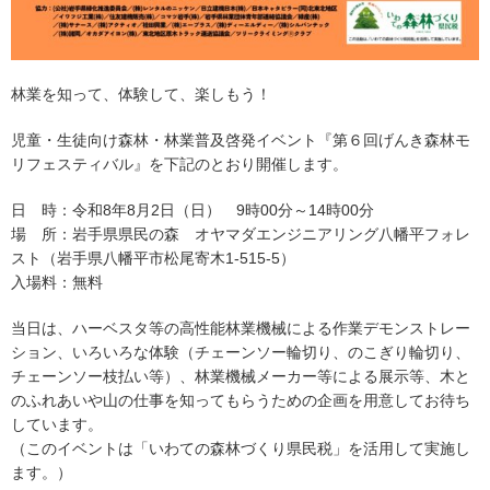
林業を知って、体験して、楽しもう！
児童・生徒向け森林・林業普及啓発イベント『第６回げんき森林モ
リフェスティバル』を下記のとおり開催します。
日 時：令和8年8月2日（日） 9時00分～14時00分
場 所：岩手県県民の森 オヤマダエンジニアリング八幡平フォレ
スト（岩手県八幡平市松尾寄木1-515-5）
入場料：無料
当日は、ハーベスタ等の高性能林業機械による作業デモンストレー
ション、いろいろな体験（チェーンソー輪切り、のこぎり輪切り、
チェーンソー枝払い等）、林業機械メーカー等による展示等、木と
のふれあいや山の仕事を知ってもらうための企画を用意してお待ち
しています。
（このイベントは「いわての森林づくり県民税」を活用して実施し
ます。）