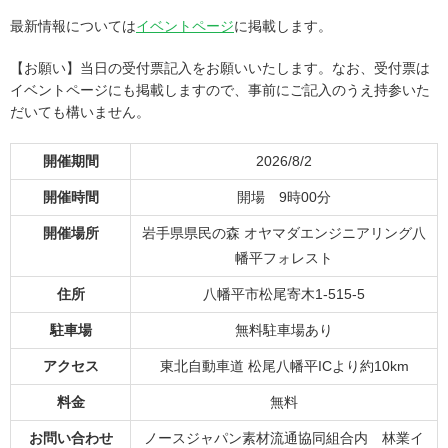
最新情報については
イベントページ
に掲載します。
【お願い】当日の受付票記入をお願いいたします。なお、受付票は
イベントページにも掲載しますので、事前にご記入のうえ持参いた
だいても構いません。
開催期間
2026/8/2
開催時間
開場 9時00分
開催場所
岩手県県民の森 オヤマダエンジニアリング八
幡平フォレスト
住所
八幡平市松尾寄木1-515-5
駐車場
無料駐車場あり
アクセス
東北自動車道 松尾八幡平ICより約10km
料金
無料
お問い合わせ
ノースジャパン素材流通協同組合内 林業イ