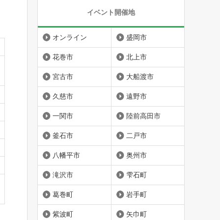
イベント開催地
オンライン
盛岡市
花巻市
北上市
宮古市
大船渡市
久慈市
遠野市
一関市
陸前高田市
釜石市
二戸市
八幡平市
奥州市
滝沢市
雫石町
葛巻町
岩手町
紫波町
矢巾町