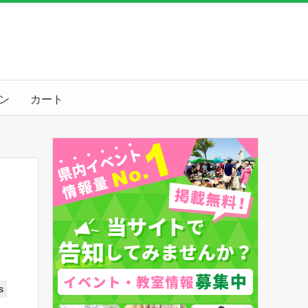
ン
カート
s