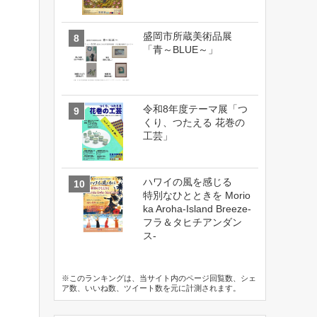
盛岡市所蔵美術品展
「青～BLUE～」
令和8年度テーマ展「つ
くり、つたえる 花巻の
工芸」
ハワイの風を感じる
特別なひとときを Morio
ka Aroha-Island Breeze-
フラ＆タヒチアンダン
ス-
※このランキングは、当サイト内のページ回覧数、シェ
ア数、いいね数、ツイート数を元に計測されます。