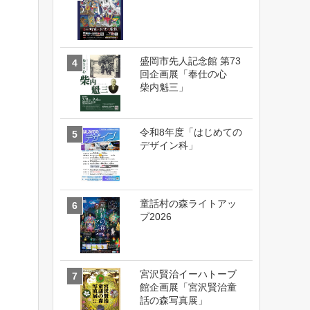
盛岡市先人記念館 第73
回企画展「奉仕の心
柴内魁三」
令和8年度「はじめての
デザイン科」
童話村の森ライトアッ
プ2026
宮沢賢治イーハトーブ
館企画展「宮沢賢治童
話の森写真展」