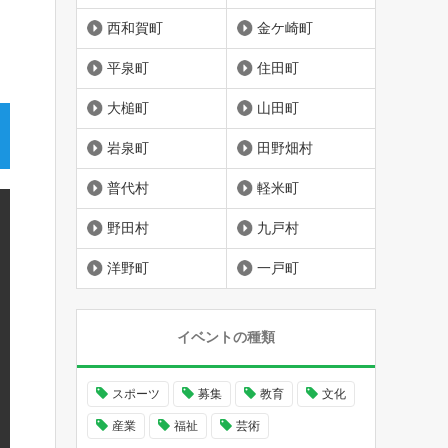
西和賀町
金ケ崎町
平泉町
住田町
大槌町
山田町
岩泉町
田野畑村
普代村
軽米町
野田村
九戸村
洋野町
一戸町
イベントの種類
スポーツ
募集
教育
文化
産業
福祉
芸術