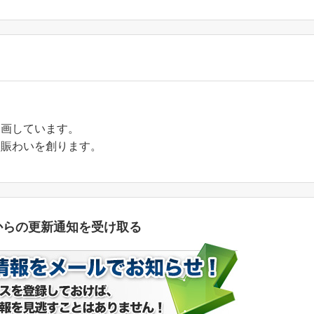
企画しています。
と賑わいを創ります。
oからの更新通知を受け取る