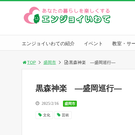
エンジョイいわての紹介
イベント
教室・サ
TOP
盛岡市
黒森神楽 ―盛岡巡行―
黒森神楽 ―盛岡巡行―
2025/2/16
盛岡市
文化
芸術