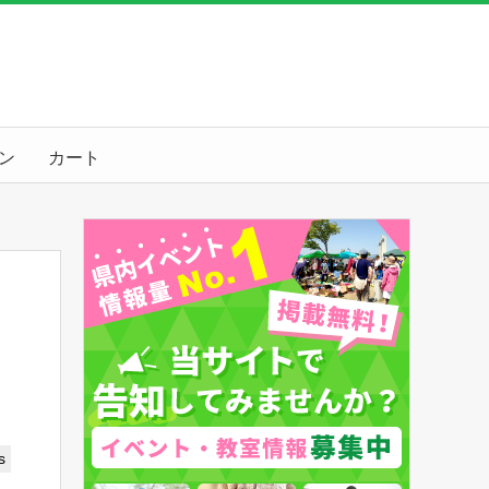
ン
カート
s