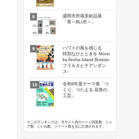
盛岡市所蔵美術品展
「青～BLUE～」
家
ハワイの風を感じる
特別なひとときを Morio
ka Aroha-Island Breeze-
フラ＆タヒチアンダン
ス-
令和8年度テーマ展「つ
くり、つたえる 花巻の
工芸」
※このランキングは、当サイト内のページ回覧数、シェ
ア数、いいね数、ツイート数を元に計測されます。