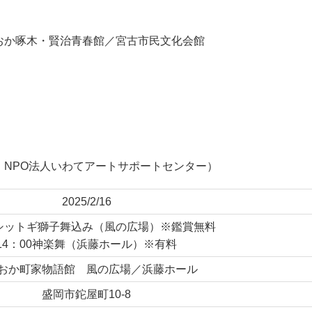
おか啄木・賢治青春館／宮古市民文化会館
NPO法人いわてアートサポートセンター）
2025/2/16
0シットギ獅子舞込み（風の広場）※鑑賞無料
14：00神楽舞（浜藤ホール）※有料
おか町家物語館 風の広場／浜藤ホール
盛岡市鉈屋町10-8