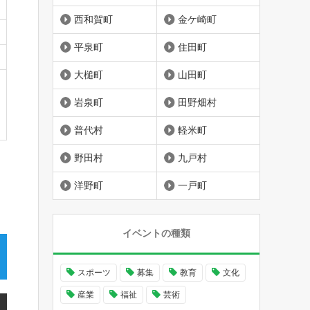
西和賀町
金ケ崎町
平泉町
住田町
大槌町
山田町
岩泉町
田野畑村
普代村
軽米町
野田村
九戸村
洋野町
一戸町
イベントの種類
スポーツ
募集
教育
文化
産業
福祉
芸術