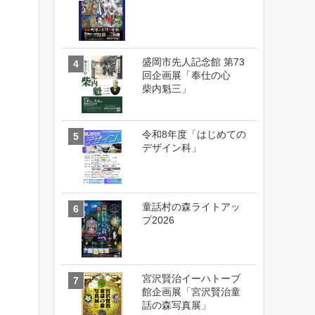
盛岡市先人記念館 第73
回企画展「奉仕の心
柴内魁三」
令和8年度「はじめての
デザイン科」
童話村の森ライトアッ
プ2026
宮沢賢治イーハトーブ
館企画展「宮沢賢治童
話の森写真展」