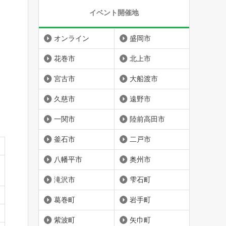
イベント開催地
オンライン
盛岡市
花巻市
北上市
宮古市
大船渡市
久慈市
遠野市
一関市
陸前高田市
釜石市
二戸市
八幡平市
奥州市
滝沢市
雫石町
葛巻町
岩手町
紫波町
矢巾町