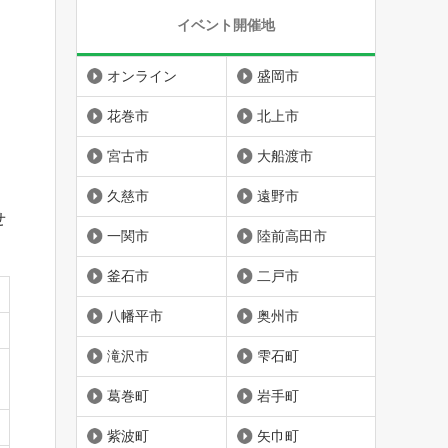
イベント開催地
オンライン
盛岡市
花巻市
北上市
宮古市
大船渡市
久慈市
遠野市
せ
一関市
陸前高田市
釜石市
二戸市
八幡平市
奥州市
滝沢市
雫石町
葛巻町
岩手町
紫波町
矢巾町