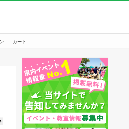
ン
カート
s