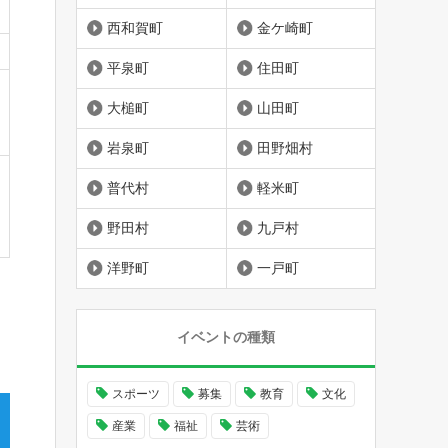
西和賀町
金ケ崎町
平泉町
住田町
大槌町
山田町
岩泉町
田野畑村
普代村
軽米町
野田村
九戸村
洋野町
一戸町
イベントの種類
スポーツ
募集
教育
文化
産業
福祉
芸術