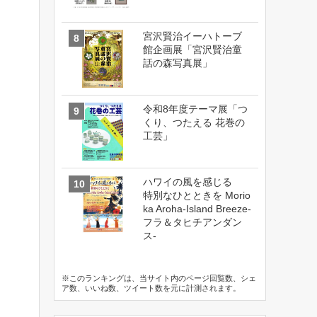
宮沢賢治イーハトーブ
館企画展「宮沢賢治童
話の森写真展」
令和8年度テーマ展「つ
くり、つたえる 花巻の
工芸」
ハワイの風を感じる
特別なひとときを Morio
ka Aroha-Island Breeze-
フラ＆タヒチアンダン
ス-
※このランキングは、当サイト内のページ回覧数、シェ
ア数、いいね数、ツイート数を元に計測されます。