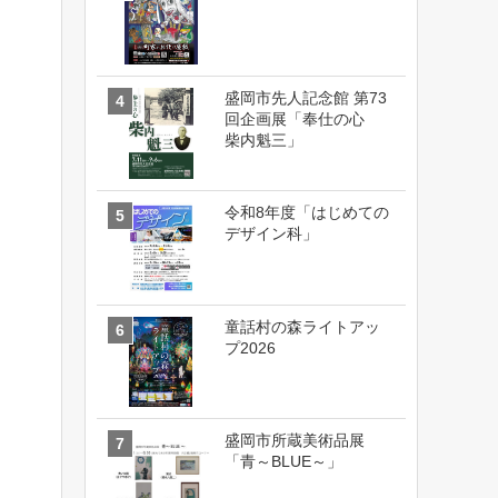
盛岡市先人記念館 第73
回企画展「奉仕の心
柴内魁三」
令和8年度「はじめての
デザイン科」
童話村の森ライトアッ
プ2026
盛岡市所蔵美術品展
「青～BLUE～」