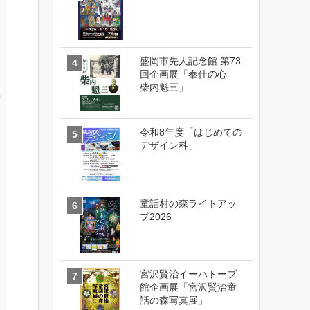
盛岡市先人記念館 第73
回企画展「奉仕の心
柴内魁三」
令和8年度「はじめての
デザイン科」
童話村の森ライトアッ
プ2026
宮沢賢治イーハトーブ
館企画展「宮沢賢治童
話の森写真展」