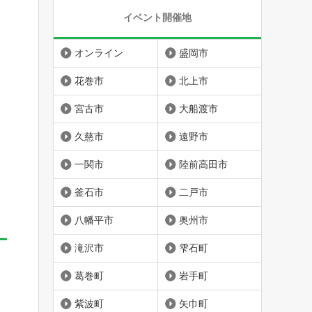
イベント開催地
オンライン
盛岡市
花巻市
北上市
宮古市
大船渡市
久慈市
遠野市
一関市
陸前高田市
釜石市
二戸市
八幡平市
奥州市
滝沢市
雫石町
葛巻町
岩手町
紫波町
矢巾町