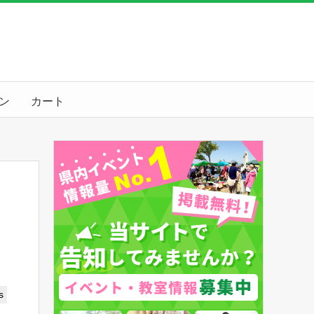
ン
カート
s