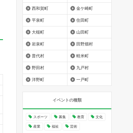
西和賀町
金ケ崎町
平泉町
住田町
大槌町
山田町
岩泉町
田野畑村
普代村
軽米町
野田村
九戸村
洋野町
一戸町
イベントの種類
スポーツ
募集
教育
文化
産業
福祉
芸術