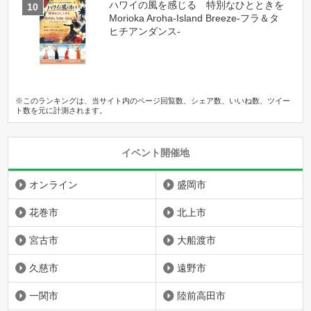
ハワイの風を感じる 特別なひとときを
Morioka Aroha-Island Breeze-フラ＆タ
ヒチアンダンス-
※このランキングは、当サイト内のページ回覧数、シェア数、いいね数、ツイー
ト数を元に計測されます。
イベント開催地
オンライン
盛岡市
花巻市
北上市
宮古市
大船渡市
久慈市
遠野市
一関市
陸前高田市