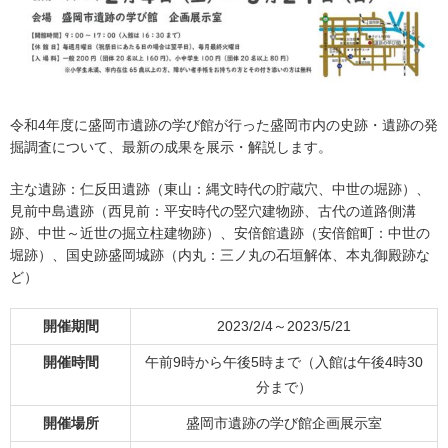
令和4年度に盛岡市遺跡の学び館が行った盛岡市内の史跡・遺跡の発
掘調査について、最新の成果を展示・解説します。
主な遺跡：仁反田遺跡（東山：縄文時代の貯蔵穴、中世の堀跡）、
見前中島遺跡（西見前：平安時代の竪穴建物跡、古代の道路側溝
跡、中世～近世の掘立柱建物跡）、安倍館遺跡（安倍館町：中世の
堀跡）、国史跡盛岡城跡（内丸：三ノ丸の石垣解体、本丸御殿跡な
ど）
開催期間
2023/2/4～2023/5/21
開催時間
午前9時から午後5時まで（入館は午後4時30
分まで）
開催場所
盛岡市遺跡の学び館企画展示室