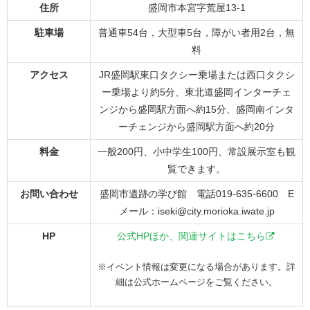
住所
盛岡市本宮字荒屋13-1
駐車場
普通車54台，大型車5台，障がい者用2台，無
料
アクセス
JR盛岡駅東口タクシー乗場または西口タクシ
ー乗場より約5分、東北道盛岡インターチェ
ンジから盛岡駅方面へ約15分、盛岡南インタ
ーチェンジから盛岡駅方面へ約20分
料金
一般200円、小中学生100円、常設展示室も観
覧できます。
お問い合わせ
盛岡市遺跡の学び館 電話019-635-6600 E
メール：iseki@city.morioka.iwate.jp
HP
公式HPほか、関連サイトはこちら
※イベント情報は変更になる場合があります。詳
細は公式ホームページをご覧ください。