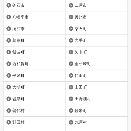
釜石市
二戸市
八幡平市
奥州市
滝沢市
雫石町
葛巻町
岩手町
紫波町
矢巾町
西和賀町
金ケ崎町
平泉町
住田町
大槌町
山田町
岩泉町
田野畑村
普代村
軽米町
野田村
九戸村