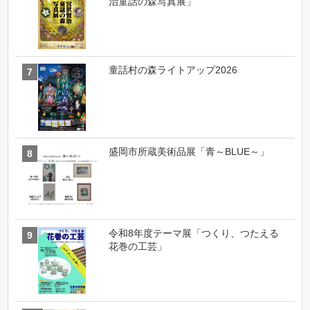
治童話の森写真展」
童話村の森ライトアップ2026
盛岡市所蔵美術品展「青～BLUE～」
令和8年度テーマ展「つくり、つたえる
花巻の工芸」