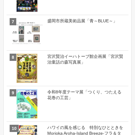
盛岡市所蔵美術品展「青～BLUE～」
宮沢賢治イーハトーブ館企画展「宮沢賢
治童話の森写真展」
令和8年度テーマ展「つくり、つたえる
花巻の工芸」
ハワイの風を感じる 特別なひとときを
Morioka Aroha-Island Breeze-フラ＆タ