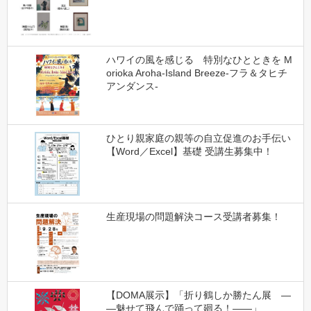
ハワイの風を感じる 特別なひとときを M
orioka Aroha-Island Breeze-フラ＆タヒチ
アンダンス-
ひとり親家庭の親等の自立促進のお手伝い
【Word／Excel】基礎 受講生募集中！
生産現場の問題解決コース受講者募集！
【DOMA展示】「折り鶴しか勝たん展 ―
―魅せて飛んで踊って廻る！――」