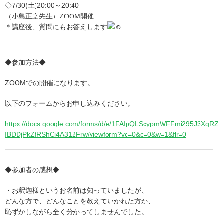
◇7/30(土)20:00～20:40
（小島正之先生）ZOOM開催
＊講座後、質問にもお答えします
◆参加方法◆
ZOOMでの開催になります。
以下のフォームからお申し込みください。
https://docs.google.com/forms/d/e/1FAIpQLScypmWFFmi295J3XgR
IBDDjPkZfRShCi4A312Frw/viewform?vc=0&c=0&w=1&flr=0
◆参加者の感想◆
・お釈迦様というお名前は知っていましたが、
どんな方で、どんなことを教えていかれた方か、
恥ずかしながら全く分かってしませんでした。