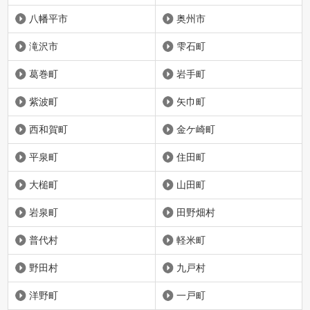
八幡平市
奥州市
滝沢市
雫石町
葛巻町
岩手町
紫波町
矢巾町
西和賀町
金ケ崎町
平泉町
住田町
大槌町
山田町
岩泉町
田野畑村
普代村
軽米町
野田村
九戸村
洋野町
一戸町