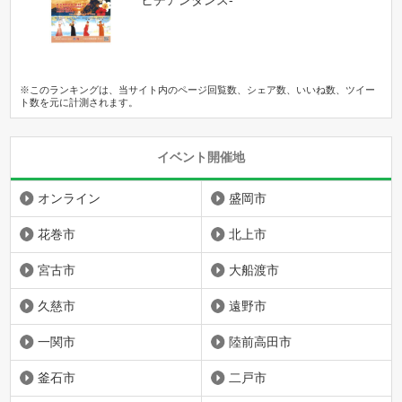
ヒチアンダンス-
※このランキングは、当サイト内のページ回覧数、シェア数、いいね数、ツイー
ト数を元に計測されます。
イベント開催地
オンライン
盛岡市
花巻市
北上市
宮古市
大船渡市
久慈市
遠野市
一関市
陸前高田市
釜石市
二戸市