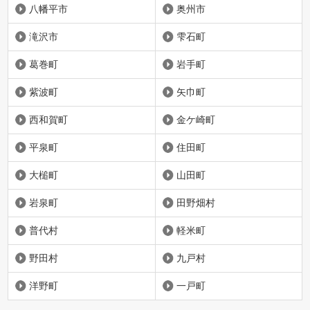
八幡平市
奥州市
滝沢市
雫石町
葛巻町
岩手町
紫波町
矢巾町
西和賀町
金ケ崎町
平泉町
住田町
大槌町
山田町
岩泉町
田野畑村
普代村
軽米町
野田村
九戸村
洋野町
一戸町