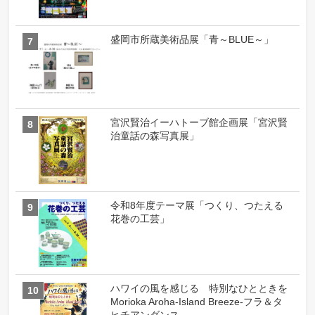
盛岡市所蔵美術品展「青～BLUE～」
宮沢賢治イーハトーブ館企画展「宮沢賢
治童話の森写真展」
令和8年度テーマ展「つくり、つたえる
花巻の工芸」
ハワイの風を感じる 特別なひとときを
Morioka Aroha-Island Breeze-フラ＆タ