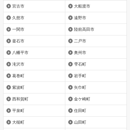
宮古市
大船渡市
久慈市
遠野市
一関市
陸前高田市
釜石市
二戸市
八幡平市
奥州市
滝沢市
雫石町
葛巻町
岩手町
紫波町
矢巾町
西和賀町
金ケ崎町
平泉町
住田町
大槌町
山田町