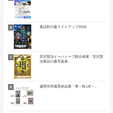
童話村の森ライトアップ2026
宮沢賢治イーハトーブ館企画展「宮沢賢
治童話の森写真展」
盛岡市所蔵美術品展「青～BLUE～」