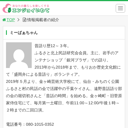
TOP
情報掲載者の紹介
ミーばぁちゃん
昔語り歴12～３年。
ふるさと北上民話研究会会員。主に、岩手のア
ンテナショップ「銀河プラザ」での語り。
2013年から2018年まで、もりおか歴史文化館に
て「盛岡弁による昔語り」ボランティア。
2019年５月より、金ヶ崎芸術大学校にて、仙台・みちのく公園
ふるさと村の民話の会で活躍中の千葉ケイさん、遠野昔話語り部
の会の堀切初さんと「昔話の時間」を始める。金ヶ崎町・旧菅原
家侍住宅にて、毎月第一土曜日、午前11:00～12:00/午後１時～
２時までの二回口演。
電話番号：080-1015-0352