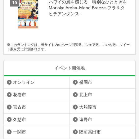
ハワイの風を感じる 特別なひとときを
Morioka Aroha-Island Breeze-フラ＆タ
ヒチアンダンス-
※このランキングは、当サイト内のページ回覧数、シェア数、いいね数、ツイー
ト数を元に計測されます。
イベント開催地
オンライン
盛岡市
花巻市
北上市
宮古市
大船渡市
久慈市
遠野市
一関市
陸前高田市