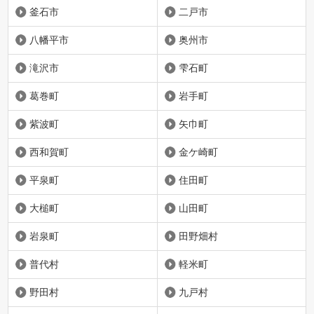
釜石市
二戸市
八幡平市
奥州市
滝沢市
雫石町
葛巻町
岩手町
紫波町
矢巾町
西和賀町
金ケ崎町
平泉町
住田町
大槌町
山田町
岩泉町
田野畑村
普代村
軽米町
野田村
九戸村