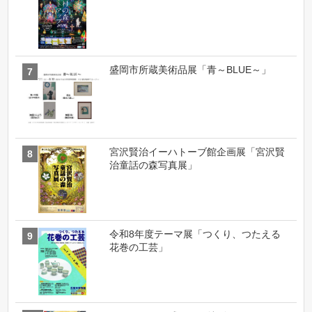
盛岡市所蔵美術品展「青～BLUE～」
宮沢賢治イーハトーブ館企画展「宮沢賢
治童話の森写真展」
令和8年度テーマ展「つくり、つたえる
花巻の工芸」