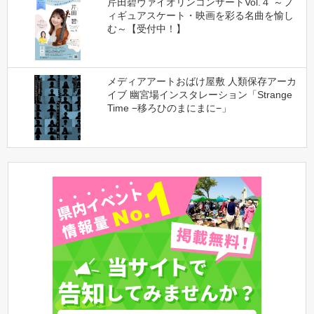
芹田碧ヴァイオリンコンサートVol.４ ～フ
ィギュアスケート・映画を彩る名曲を愉し
む～【受付中！】
メディアアートおばけ屋敷 人類保存アーカ
イブ 幽宮場インスタレーション「Strange
Time −移ろひのまにまに−」