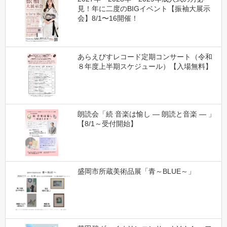
見！年に二度のBIGイベント【振袖大展示
会】8/1〜16開催！
あらえびすレコード定期コンサート（令和
８年度上半期スケジュール）【入場無料】
朗読会「続 音楽は愉し ― 朗読と音楽 ― 」
【8/1～受付開始】
盛岡市所蔵美術品展「青～BLUE～」