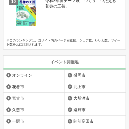
令和8年度テーマ展「つくり、つたえる
花巻の工芸」
※このランキングは、当サイト内のページ回覧数、シェア数、いいね数、ツイー
ト数を元に計測されます。
イベント開催地
オンライン
盛岡市
花巻市
北上市
宮古市
大船渡市
久慈市
遠野市
一関市
陸前高田市