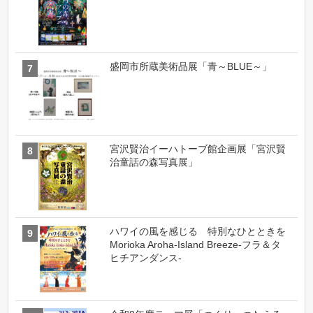
盛岡市所蔵美術品展「青～BLUE～」
宮沢賢治イーハトーブ館企画展「宮沢賢
治童話の森写真展」
ハワイの風を感じる 特別なひとときを
Morioka Aroha-Island Breeze-フラ＆タ
ヒチアンダンス-