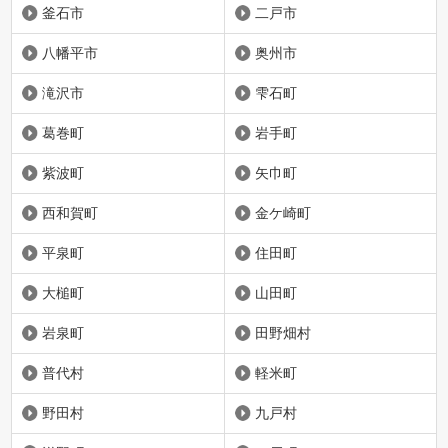
釜石市
二戸市
八幡平市
奥州市
滝沢市
雫石町
葛巻町
岩手町
紫波町
矢巾町
西和賀町
金ケ崎町
平泉町
住田町
大槌町
山田町
岩泉町
田野畑村
普代村
軽米町
野田村
九戸村