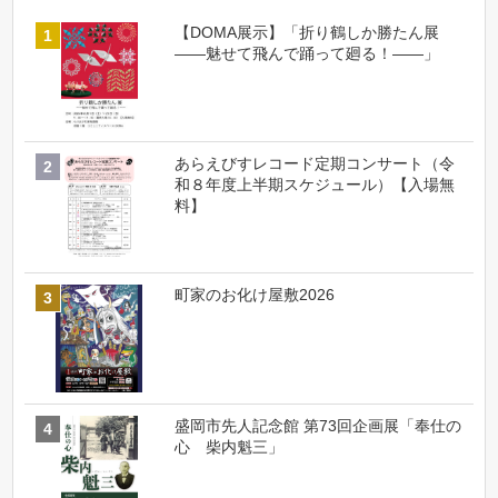
【DOMA展示】「折り鶴しか勝たん展
――魅せて飛んで踊って廻る！――」
あらえびすレコード定期コンサート（令
和８年度上半期スケジュール）【入場無
料】
町家のお化け屋敷2026
盛岡市先人記念館 第73回企画展「奉仕の
心 柴内魁三」