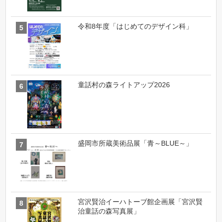
令和8年度「はじめてのデザイン科」
童話村の森ライトアップ2026
盛岡市所蔵美術品展「青～BLUE～」
宮沢賢治イーハトーブ館企画展「宮沢賢
治童話の森写真展」