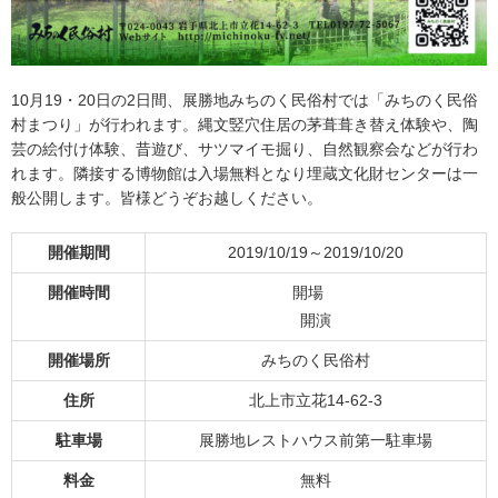
10月19・20日の2日間、展勝地みちのく民俗村では「みちのく民俗
村まつり」が行われます。縄文竪穴住居の茅葺葺き替え体験や、陶
芸の絵付け体験、昔遊び、サツマイモ掘り、自然観察会などが行わ
れます。隣接する博物館は入場無料となり埋蔵文化財センターは一
般公開します。皆様どうぞお越しください。
開催期間
2019/10/19～2019/10/20
開催時間
開場
開演
開催場所
みちのく民俗村
住所
北上市立花14-62-3
駐車場
展勝地レストハウス前第一駐車場
料金
無料