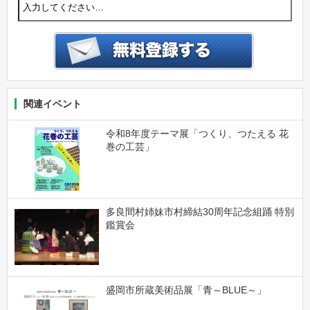
関連イベント
令和8年度テーマ展「つくり、つたえる 花
巻の工芸」
多良間村姉妹市村締結30周年記念組踊 特別
鑑賞会
盛岡市所蔵美術品展「青～BLUE～」