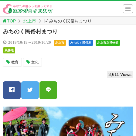
TOP
北上市
みちのく民俗村まつり
みちのく民俗村まつり
2019/10/19～2019/10/20
北上市
みちのく民俗村
北上市立博物館
展勝地
教育
文化
3,611 Views