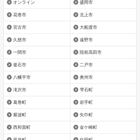
オンライン
盛岡市
花巻市
北上市
宮古市
大船渡市
久慈市
遠野市
一関市
陸前高田市
釜石市
二戸市
八幡平市
奥州市
滝沢市
雫石町
葛巻町
岩手町
紫波町
矢巾町
西和賀町
金ケ崎町
平泉町
住田町