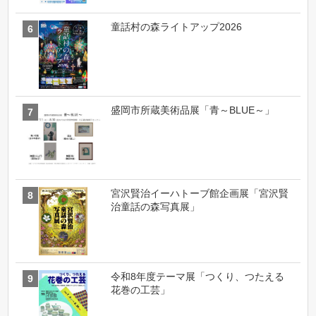
童話村の森ライトアップ2026
盛岡市所蔵美術品展「青～BLUE～」
宮沢賢治イーハトーブ館企画展「宮沢賢
治童話の森写真展」
令和8年度テーマ展「つくり、つたえる
花巻の工芸」