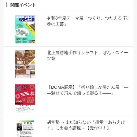
関連イベント
令和8年度テーマ展「つくり、つたえる 花
巻の工芸」
北上展勝地手作りクラフト、ぱん・スイー
ツ祭
【DOMA展示】「折り鶴しか勝たん展 ―
―魅せて飛んで踊って廻る！――」
胡堂塾 ～まだ知らない「胡堂・あらえび
す」に出会う講座～【受付中！】