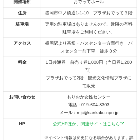
開催場所
おでってホール
住所
盛岡市中ノ橋通1-1-10 プラザおでって３階
駐車場
専用の駐車場はありませんので、近隣の有料
駐車場をご利用ください。
アクセス
盛岡駅より茶畑・バスセンター方面行き バ
スセンター前下車 徒歩３分
料金
1日共通券 前売り券1,000円（当日券1,200
円）
プラザおでって2階 観光文化情報プラザに
て販売
お問い合わせ
もりおか女性センター
電話：019-604-3303
メール：mjc@sankaku-npo.jp
HP
公式HPほか、関連サイトはこちら
※イベント情報は変更になる場合があります。詳