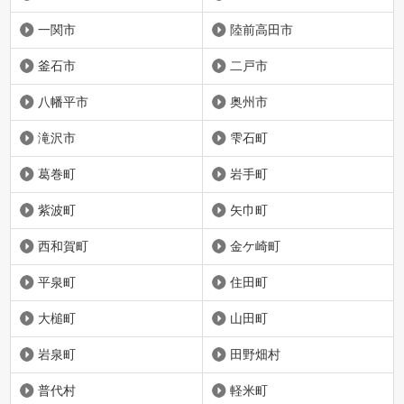
一関市
陸前高田市
釜石市
二戸市
八幡平市
奥州市
滝沢市
雫石町
葛巻町
岩手町
紫波町
矢巾町
西和賀町
金ケ崎町
平泉町
住田町
大槌町
山田町
岩泉町
田野畑村
普代村
軽米町