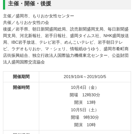
主催・開催・後援
主催／盛岡市、もりおか女性センター
共催／もりおか女性の会
後援／岩手県、朝日新聞盛岡総局、読売新聞盛岡支局、毎日新聞盛
岡支局、河北新報社、岩手日報社、盛岡タイムス社、NHK盛岡放送
局、IBC岩手放送、テレビ岩手、めんこいテレビ、岩手朝日テレ
ビ、ラヂオもりおか、マ・シェリ、情報紙ゆうゆう、盛岡市肴町商
店街振興組合、独立行政法人国際協力機構東北センター、公益財団
法人盛岡国際交流協会
開催期間
2019/10/4～2019/10/5
開催時間
10月4日（金）
開場 12時30分
開演 13時
10月5日（土）
開場 9時30分
開演 10時