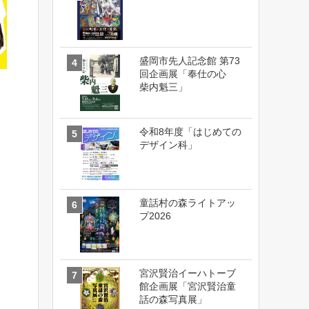
盛岡市先人記念館 第73
回企画展「奉仕の心
柴内魁三」
令和8年度「はじめての
デザイン科」
童話村の森ライトアッ
プ2026
宮沢賢治イーハトーブ
館企画展「宮沢賢治童
話の森写真展」