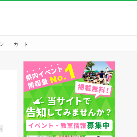
ン
カート
s