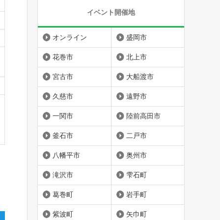
イベント開催地
オンライン
盛岡市
花巻市
北上市
宮古市
大船渡市
久慈市
遠野市
一関市
陸前高田市
釜石市
二戸市
八幡平市
奥州市
滝沢市
雫石町
葛巻町
岩手町
紫波町
矢巾町