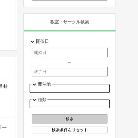
教室・サークル検索
開催日
～
開催地
 特
種類
 ―