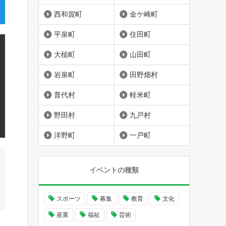
西和賀町
金ケ崎町
平泉町
住田町
大槌町
山田町
岩泉町
田野畑村
普代村
軽米町
野田村
九戸村
洋野町
一戸町
イベントの種類
スポーツ
募集
教育
文化
産業
福祉
芸術