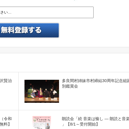
沢賢治
多良間村姉妹市村締結30周年記念組踊
別鑑賞会
（令和
朗読会「続 音楽は愉し ― 朗読と音楽
無料】
」【8/1～受付開始】