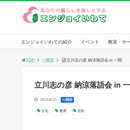
エンジョイいわての紹介
イベント
教室・サ
TOP
一関市
立川志の彦 納涼落語会 in 一関
立川志の彦 納涼落語会 in 
2019/8/25
一関市
文化
教育
芸術