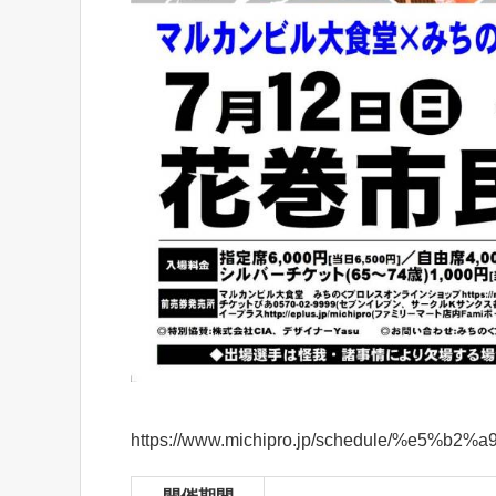
https://www.michipro.jp/schedule/