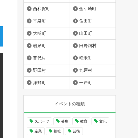
西和賀町
金ケ崎町
平泉町
住田町
大槌町
山田町
岩泉町
田野畑村
普代村
軽米町
野田村
九戸村
洋野町
一戸町
イベントの種類
スポーツ
募集
教育
文化
産業
福祉
芸術