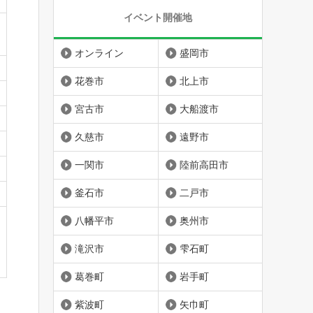
イベント開催地
オンライン
盛岡市
花巻市
北上市
宮古市
大船渡市
久慈市
遠野市
一関市
陸前高田市
釜石市
二戸市
八幡平市
奥州市
滝沢市
雫石町
葛巻町
岩手町
紫波町
矢巾町