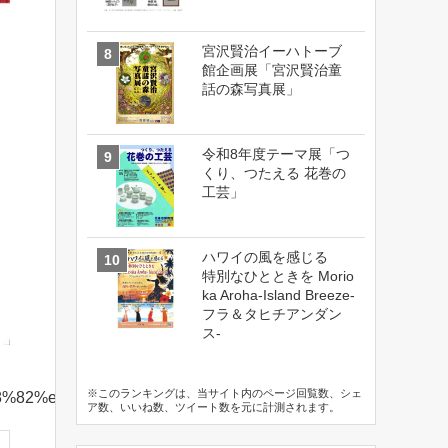
宮沢賢治イーハトーブ
館企画展「宮沢賢治童
話の森写真展」
令和8年度テーマ展「つ
くり、つたえる 花巻の
工芸」
ハワイの風を感じる
特別なひとときを Morio
ka Aroha-Island Breeze-
フラ＆タヒチアンダン
ス-
※このランキングは、当サイト内のページ回覧数、シェ
5%b8%82%e6%b0%91%e4%bd%93%e8%82%b2%e9%a4%a8
ア数、いいね数、ツイート数を元に計測されます。