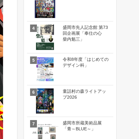
盛岡市先人記念館 第73
回企画展「奉仕の心
柴内魁三」
令和8年度「はじめての
デザイン科」
童話村の森ライトアッ
プ2026
盛岡市所蔵美術品展
「青～BLUE～」