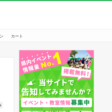
ン
カート
s