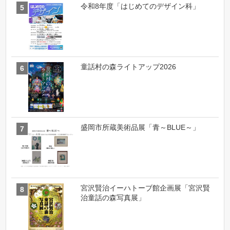
令和8年度「はじめてのデザイン科」
童話村の森ライトアップ2026
盛岡市所蔵美術品展「青～BLUE～」
宮沢賢治イーハトーブ館企画展「宮沢賢
治童話の森写真展」