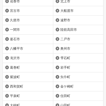
花巻市
北上市
宮古市
大船渡市
久慈市
遠野市
一関市
陸前高田市
釜石市
二戸市
八幡平市
奥州市
滝沢市
雫石町
葛巻町
岩手町
紫波町
矢巾町
西和賀町
金ケ崎町
平泉町
住田町
大槌町
山田町