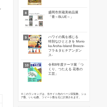
し
盛岡市所蔵美術品展
「青～BLUE～」
ハワイの風を感じる
特別なひとときを Morio
ka Aroha-Island Breeze-
フラ＆タヒチアンダン
ス-
令和8年度テーマ展「つ
くり、つたえる 花巻の
工芸」
※このランキングは、当サイト内のページ回覧数、シェ
ア数、いいね数、ツイート数を元に計測されます。