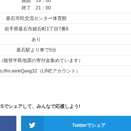
開始 19：00
終了 21：00
釜石市民交流センター体育館
岩手県釜石市嬉石町1丁目7番8
あり
釜石駅より車で5分
（能登半島地震の寄付金集めています）
tps://lin.ee/eQavg32（LINEアカウント）
NSでシェアして、みんなで応援しよう!
Twitterでシェア