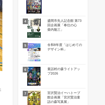
盛岡市先人記念館 第73
回企画展「奉仕の心
柴内魁三」
令和8年度「はじめての
デザイン科」
童話村の森ライトアッ
プ2026
た
宮沢賢治イーハトーブ
館企画展「宮沢賢治童
話の森写真展」