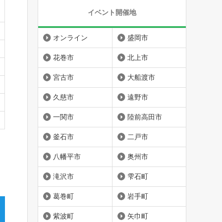
イベント開催地
オンライン
盛岡市
花巻市
北上市
宮古市
大船渡市
久慈市
遠野市
一関市
陸前高田市
釜石市
二戸市
八幡平市
奥州市
滝沢市
雫石町
葛巻町
岩手町
紫波町
矢巾町