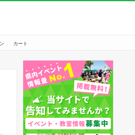
ン
カート