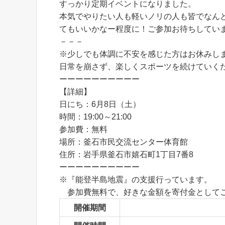
すっかり定期イベントになりました。
本気でやりたい人も軽いノリの人も皆でなん
てもいいかなー程度に！ご参加お待ちしてい
－－－
※少しでも体調に不安を感じた方はお休みし
日常を崩さず、楽しくスポーツを続けていく
ーーーーーーーーーー
【詳細】
日にち：6月8日（土）
時間：19:00～21:00
参加費：無料
場所：釜石市民交流センター体育館
住所：岩手県釜石市嬉石町1丁目7番8
ーーーーーーーーーー
※『能登半島地震』の支援行っています。
参加費無料で、好きな金額を寄付金として
開催期間