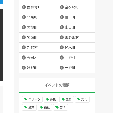
西和賀町
金ケ崎町
平泉町
住田町
大槌町
山田町
岩泉町
田野畑村
普代村
軽米町
野田村
九戸村
洋野町
一戸町
イベントの種類
スポーツ
募集
教育
文化
産業
福祉
芸術