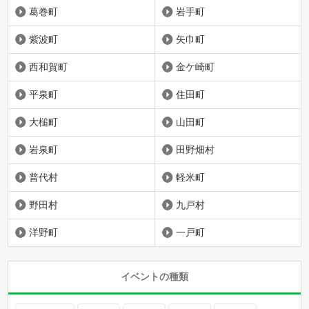
葛巻町
岩手町
紫波町
矢巾町
西和賀町
金ケ崎町
平泉町
住田町
大槌町
山田町
岩泉町
田野畑村
普代村
軽米町
野田村
九戸村
洋野町
一戸町
イベントの種類