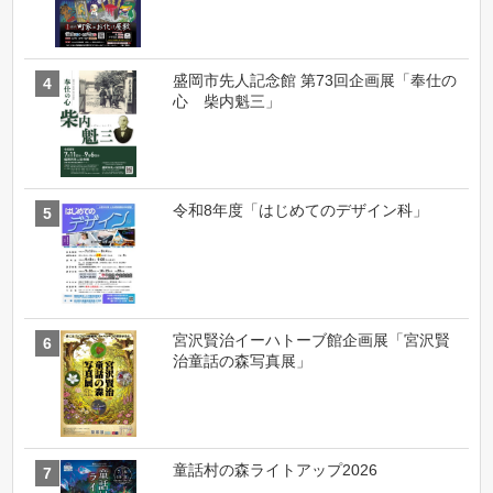
盛岡市先人記念館 第73回企画展「奉仕の
心 柴内魁三」
令和8年度「はじめてのデザイン科」
宮沢賢治イーハトーブ館企画展「宮沢賢
治童話の森写真展」
童話村の森ライトアップ2026