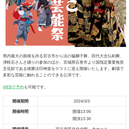
県内最大の面積を誇る宮古市から法の脇獅子舞、田代大念仏剣舞、
津軽石さんさ踊りの参加のほか、宮城県石巻市より国指定重要無形
文化財である雄勝法印神楽をゲストに迎え開催いたします。劇場で
多彩な芸能に触れることのできる公演です。
WEBで予約
も可能です。
開催期間
2024/3/3
開催時間
開場13:00
開演13:30