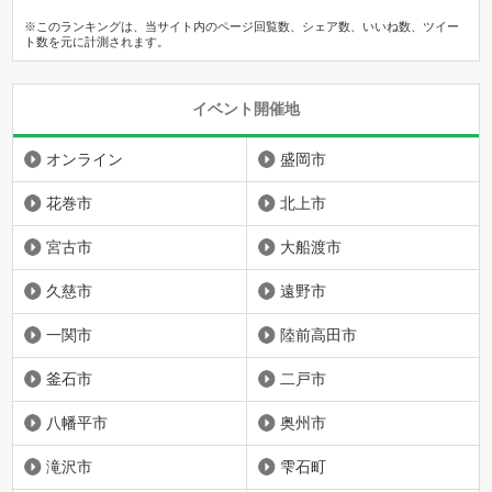
※このランキングは、当サイト内のページ回覧数、シェア数、いいね数、ツイー
ト数を元に計測されます。
イベント開催地
オンライン
盛岡市
花巻市
北上市
宮古市
大船渡市
久慈市
遠野市
一関市
陸前高田市
釜石市
二戸市
八幡平市
奥州市
滝沢市
雫石町