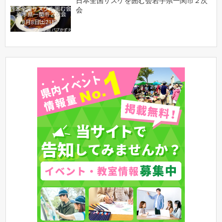
日本全国サスケを囲む会岩手県一関市２次
会