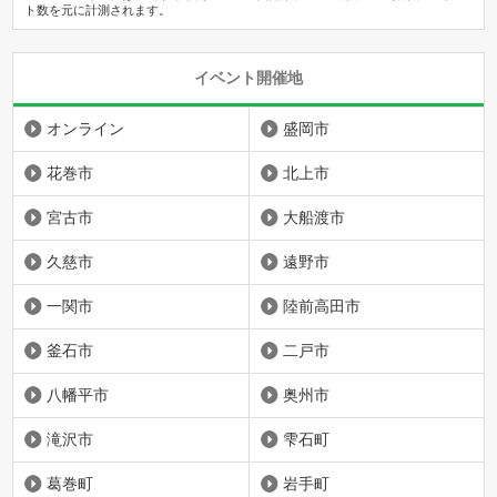
ト数を元に計測されます。
イベント開催地
オンライン
盛岡市
花巻市
北上市
宮古市
大船渡市
久慈市
遠野市
一関市
陸前高田市
釜石市
二戸市
八幡平市
奥州市
滝沢市
雫石町
葛巻町
岩手町