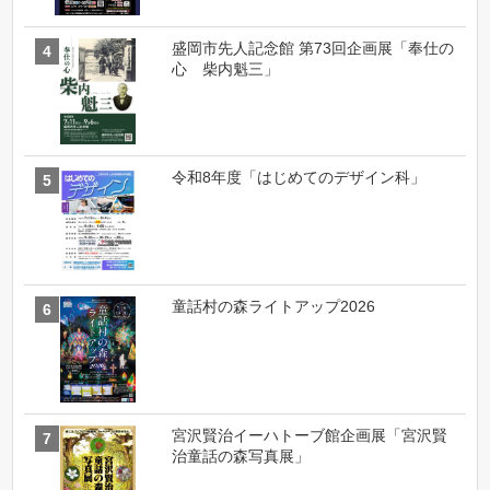
盛岡市先人記念館 第73回企画展「奉仕の
心 柴内魁三」
令和8年度「はじめてのデザイン科」
童話村の森ライトアップ2026
宮沢賢治イーハトーブ館企画展「宮沢賢
治童話の森写真展」