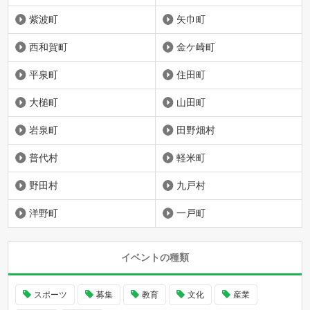
紫波町
矢巾町
西和賀町
金ケ崎町
平泉町
住田町
大槌町
山田町
岩泉町
田野畑村
普代村
軽米町
野田村
九戸村
洋野町
一戸町
イベントの種類
スポーツ
募集
教育
文化
産業