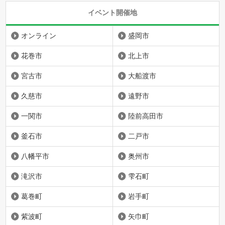
イベント開催地
オンライン
盛岡市
花巻市
北上市
宮古市
大船渡市
久慈市
遠野市
一関市
陸前高田市
釜石市
二戸市
八幡平市
奥州市
滝沢市
雫石町
葛巻町
岩手町
紫波町
矢巾町