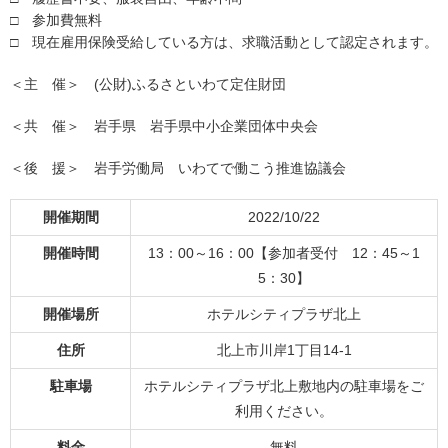
□ 参加費無料
□ 現在雇用保険受給している方は、求職活動として認定されます。
＜主 催＞ (公財)ふるさといわて定住財団
＜共 催＞ 岩手県 岩手県中小企業団体中央会
＜後 援＞ 岩手労働局 いわてで働こう推進協議会
開催期間
2022/10/22
開催時間
13：00～16：00【参加者受付 12：45～1
5：30】
開催場所
ホテルシティプラザ北上
住所
北上市川岸1丁目14-1
駐車場
ホテルシティプラザ北上敷地内の駐車場をご
利用ください。
料金
無料