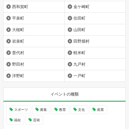
西和賀町
金ケ崎町
平泉町
住田町
大槌町
山田町
岩泉町
田野畑村
普代村
軽米町
野田村
九戸村
洋野町
一戸町
イベントの種類
スポーツ
募集
教育
文化
産業
福祉
芸術