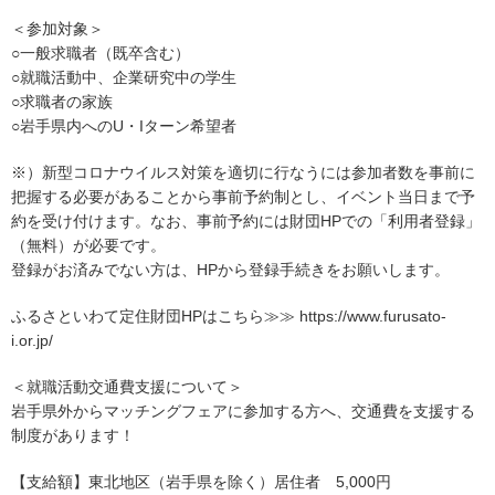
＜参加対象＞
○一般求職者（既卒含む）
○就職活動中、企業研究中の学生
○求職者の家族
○岩手県内へのU・Iターン希望者
※）新型コロナウイルス対策を適切に行なうには参加者数を事前に
把握する必要があることから事前予約制とし、イベント当日まで予
約を受け付けます。なお、事前予約には財団HPでの「利用者登録」
（無料）が必要です。
登録がお済みでない方は、HPから登録手続きをお願いします。
ふるさといわて定住財団HPはこちら≫≫ https://www.furusato-
i.or.jp/
＜就職活動交通費支援について＞
岩手県外からマッチングフェアに参加する方へ、交通費を支援する
制度があります！
【支給額】東北地区（岩手県を除く）居住者 5,000円