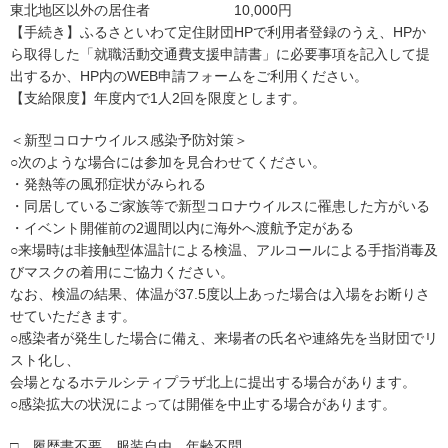
東北地区以外の居住者 10,000円
【手続き】ふるさといわて定住財団HPで利用者登録のうえ、HPか
ら取得した「就職活動交通費支援申請書」に必要事項を記入して提
出するか、HP内のWEB申請フォームをご利用ください。
【支給限度】年度内で1人2回を限度とします。
＜新型コロナウイルス感染予防対策＞
○次のような場合には参加を見合わせてください。
・発熱等の風邪症状がみられる
・同居しているご家族等で新型コロナウイルスに罹患した方がいる
・イベント開催前の2週間以内に海外へ渡航予定がある
○来場時は非接触型体温計による検温、アルコールによる手指消毒及
びマスクの着用にご協力ください。
なお、検温の結果、体温が37.5度以上あった場合は入場をお断りさ
せていただきます。
○感染者が発生した場合に備え、来場者の氏名や連絡先を当財団でリ
スト化し、
会場となるホテルシティプラザ北上に提出する場合があります。
○感染拡大の状況によっては開催を中止する場合があります。
□ 履歴書不要、服装自由、年齢不問