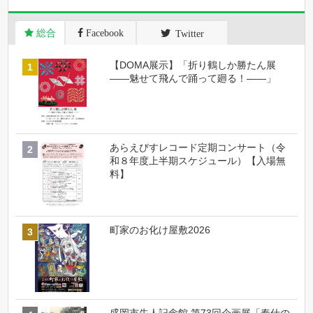
総合
Facebook
Twitter
【DOMA展示】「折り鶴しか勝たん展
――魅せて飛んで踊って廻る！――」
あらえびすレコード定期コンサート（令
和８年度上半期スケジュール）【入場無
料】
町家のお化け屋敷2026
盛岡市先人記念館 第73回企画展「奉仕の