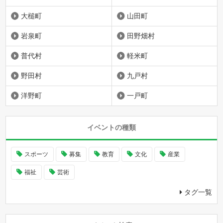
大槌町
山田町
岩泉町
田野畑村
普代村
軽米町
野田村
九戸村
洋野町
一戸町
イベントの種類
スポーツ
募集
教育
文化
産業
福祉
芸術
タグ一覧