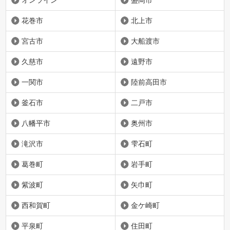
花巻市
北上市
宮古市
大船渡市
久慈市
遠野市
一関市
陸前高田市
釜石市
二戸市
八幡平市
奥州市
滝沢市
雫石町
葛巻町
岩手町
紫波町
矢巾町
西和賀町
金ケ崎町
平泉町
住田町