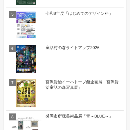
令和8年度「はじめてのデザイン科」
童話村の森ライトアップ2026
宮沢賢治イーハトーブ館企画展「宮沢賢
治童話の森写真展」
盛岡市所蔵美術品展「青～BLUE～」