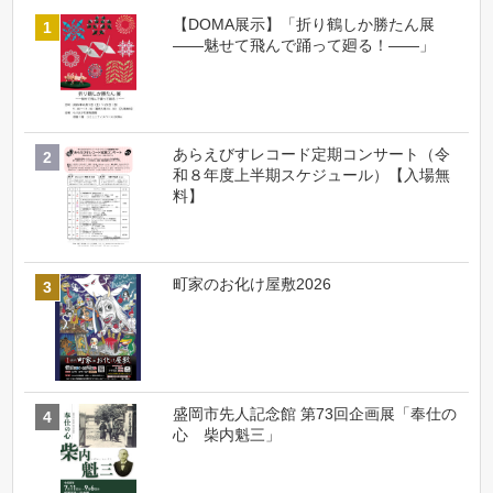
【DOMA展示】「折り鶴しか勝たん展
――魅せて飛んで踊って廻る！――」
あらえびすレコード定期コンサート（令
和８年度上半期スケジュール）【入場無
料】
町家のお化け屋敷2026
盛岡市先人記念館 第73回企画展「奉仕の
心 柴内魁三」