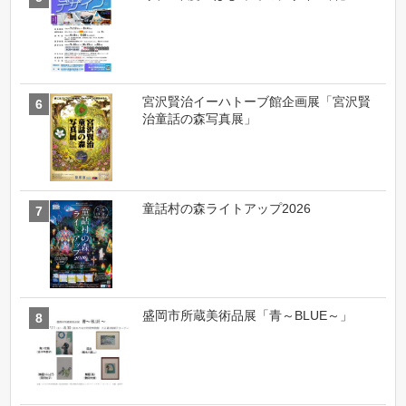
宮沢賢治イーハトーブ館企画展「宮沢賢
治童話の森写真展」
童話村の森ライトアップ2026
盛岡市所蔵美術品展「青～BLUE～」