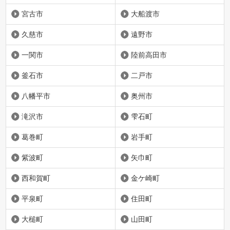
宮古市
大船渡市
久慈市
遠野市
一関市
陸前高田市
釜石市
二戸市
八幡平市
奥州市
滝沢市
雫石町
葛巻町
岩手町
紫波町
矢巾町
西和賀町
金ケ崎町
平泉町
住田町
大槌町
山田町