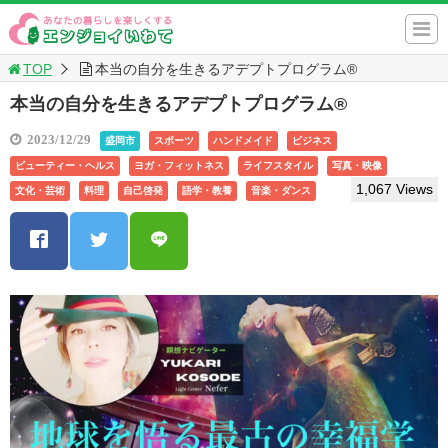
TOP
本当の自分を生きるアデプトプログラム®️
本当の自分を生きるアデプトプログラム®️
2023/12/29
盛岡市
スポーツ
ハンドメイド
ビジネス
ビューティー・ヘルス
ヨガ・フィットネス
ライフスタイル
写真・映像
1,067 Views
文化・芸術
料理
自己啓発
語学・教養
音楽・ダンス