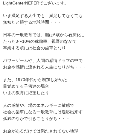
LightCenterNEFERでございます。
いま満足する人生でも、満足してなくても
無知だと損する地球時間・・・
日本の一般教育では、脳は6歳から石灰化し
たった3〜10%の稼働率、視野のなかで
卒業する頃には社会の歯車となり
パワーゲームや、人間の感情ドラマの中で
お金や感情に流される人生になりがち・・・
また、1970年代から増加し始めた
目覚めてる子供達の場合
いまの教育に絶望したり
人の感情や、場のエネルギーに敏感で
社会の歯車になる一般教育には適応出来ず
孤独のなかで引きこもりがち・・・
お金があるだけでは満たされてない地球