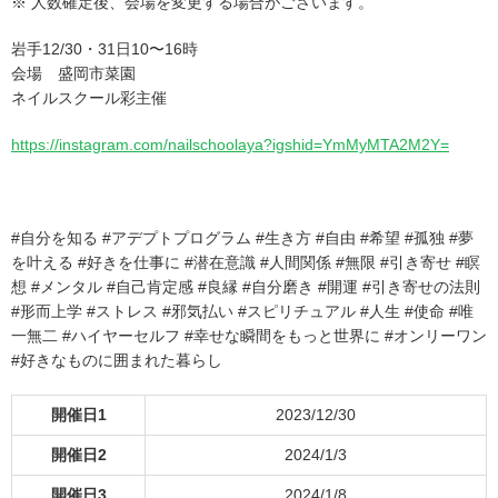
※ 人数確定後、会場を変更する場合がございます。
岩手12/30・31日10〜16時
会場 盛岡市菜園
ネイルスクール彩主催
https://instagram.com/nailschoolaya?igshid=YmMyMTA2M2Y=
#自分を知る #アデプトプログラム #生き方 #自由 #希望 #孤独 #夢
を叶える #好きを仕事に #潜在意識 #人間関係 #無限 #引き寄せ #瞑
想 #メンタル #自己肯定感 #良縁 #自分磨き #開運 #引き寄せの法則
#形而上学 #ストレス #邪気払い #スピリチュアル #人生 #使命 #唯
一無二 #ハイヤーセルフ #幸せな瞬間をもっと世界に #オンリーワン
#好きなものに囲まれた暮らし
開催日1
2023/12/30
開催日2
2024/1/3
開催日3
2024/1/8