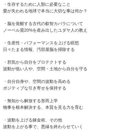
・生存するために人類に必要なこと
愛が失われる地球で本当に大切な事は何か？
・脳を覚醒する古代の叡智カバラについて
ノーベル賞20%を産み出したユダヤ人の教え
・生産性・パフォーマンスを上げる瞑想
日々たまる情報、汚部屋脳を掃除する
・邪気から自分をプロテクトする
波動が低い人や、空間・土地から自分を守る
・自分自身や、空間の波動を高める
ポジティブな引き寄せを保持する
・無知から解放する形而上学
物事を根本解決する、本質を見る力を育む
・波動を上げる錬金術、その他
波動を上がる事で、悪縁を終わらせていく