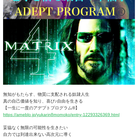
無知がもたらす、物質に支配される奴隷人生
真の自己価値を知り、喜び♪自由を生きる
【一生に一度のアデプトプログラム®】
https://ameblo.jp/yukarin8momoko/entry-12293326369.html
妥協なく無限の可能性を生きたい
自力では到達出来ない高次元に導く