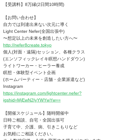
【受講料】8万縁(2日間10時間)
【お問い合わせ】
自力では到達出来ない次元に導く
Light Center Nefer(全国出張中)
〜想定以上の未来を創造したい方へ〜
http://nefer8create.tokyo
個人(対面・遠隔)セッション、各種クラス
(エンソフィックレイキ瞑想ハンドダウン)
ライトワーカー・ヒーラー養成
瞑想・体験型イベント企画
(ホームパーティー・店舗・企業派遣など)
Instagram
https://instagram.com/lightcenter.nefer?
igshid=MjEwN2IyYWYwYw==
【開催スケジュール】随時開催中
日時ご相談、自宅・全国出張可
子育て中、介護、病、引きこもりなど
お気軽にご相談ください。