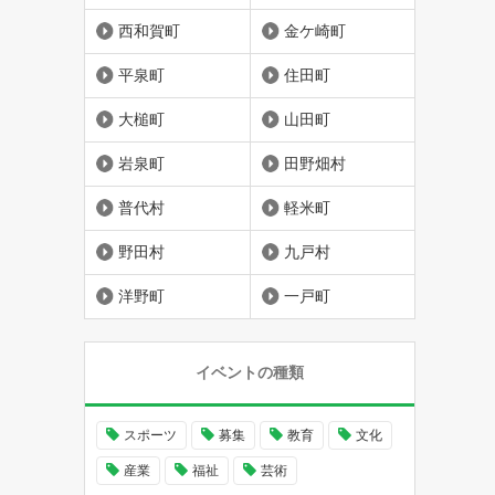
西和賀町
金ケ崎町
平泉町
住田町
大槌町
山田町
岩泉町
田野畑村
普代村
軽米町
野田村
九戸村
洋野町
一戸町
イベントの種類
スポーツ
募集
教育
文化
産業
福祉
芸術