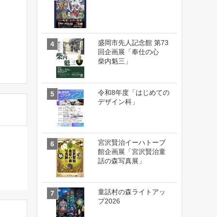
盛岡市先人記念館 第73
回企画展「奉仕の心
柴内魁三」
令和8年度「はじめての
デザイン科」
宮沢賢治イーハトーブ
館企画展「宮沢賢治童
話の森写真展」
童話村の森ライトアッ
プ2026