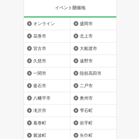
イベント開催地
オンライン
盛岡市
花巻市
北上市
宮古市
大船渡市
久慈市
遠野市
一関市
陸前高田市
釜石市
二戸市
八幡平市
奥州市
滝沢市
雫石町
葛巻町
岩手町
紫波町
矢巾町