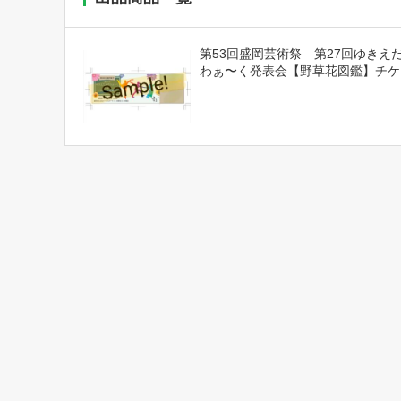
第53回盛岡芸術祭 第27回ゆきえ
わぁ〜く発表会【野草花図鑑】チケ