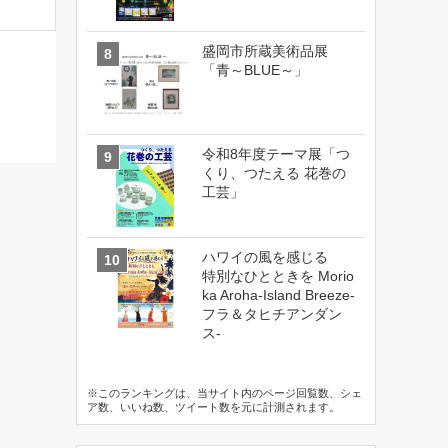
盛岡市所蔵美術品展
「青～BLUE～」
令和8年度テーマ展「つ
くり、つたえる 花巻の
工芸」
ハワイの風を感じる
特別なひとときを Morio
ka Aroha-Island Breeze-
フラ＆タヒチアンダン
ス-
※このランキングは、当サイト内のページ回覧数、シェ
ア数、いいね数、ツイート数を元に計測されます。