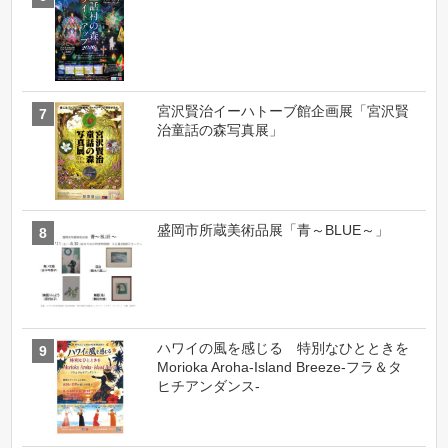
宮沢賢治イーハトーブ館企画展「宮沢賢
治童話の森写真展」
盛岡市所蔵美術品展「青～BLUE～」
ハワイの風を感じる 特別なひとときを
Morioka Aroha-Island Breeze-フラ＆タ
ヒチアンダンス-