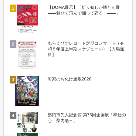
【DOMA展示】「折り鶴しか勝たん展
――魅せて飛んで踊って廻る！――」
あらえびすレコード定期コンサート（令
和８年度上半期スケジュール）【入場無
料】
町家のお化け屋敷2026
盛岡市先人記念館 第73回企画展「奉仕の
心 柴内魁三」