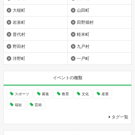
大槌町
山田町
岩泉町
田野畑村
普代村
軽米町
野田村
九戸村
洋野町
一戸町
イベントの種類
スポーツ
募集
教育
文化
産業
福祉
芸術
タグ一覧