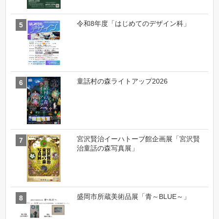
令和8年度「はじめてのデザイン科」
童話村の森ライトアップ2026
宮沢賢治イーハトーブ館企画展「宮沢賢
治童話の森写真展」
盛岡市所蔵美術品展「青～BLUE～」