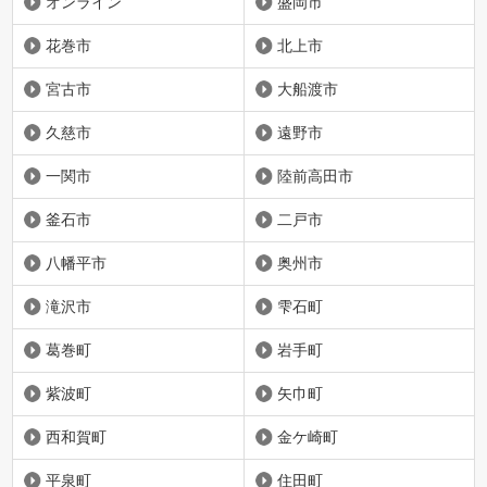
オンライン
盛岡市
花巻市
北上市
宮古市
大船渡市
久慈市
遠野市
一関市
陸前高田市
釜石市
二戸市
八幡平市
奥州市
滝沢市
雫石町
葛巻町
岩手町
紫波町
矢巾町
西和賀町
金ケ崎町
平泉町
住田町