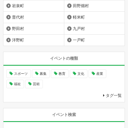
岩泉町
田野畑村
普代村
軽米町
野田村
九戸村
洋野町
一戸町
イベントの種類
スポーツ
募集
教育
文化
産業
福祉
芸術
タグ一覧
イベント検索