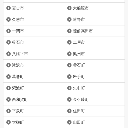
宮古市
大船渡市
久慈市
遠野市
一関市
陸前高田市
釜石市
二戸市
八幡平市
奥州市
滝沢市
雫石町
葛巻町
岩手町
紫波町
矢巾町
西和賀町
金ケ崎町
平泉町
住田町
大槌町
山田町