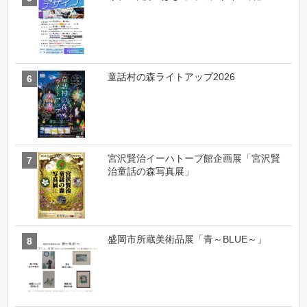
童話村の森ライトアップ2026
宮沢賢治イーハトーブ館企画展「宮沢賢
治童話の森写真展」
盛岡市所蔵美術品展「青～BLUE～」