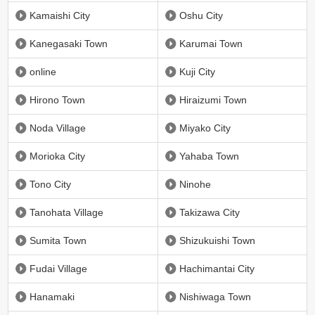
Kamaishi City
Oshu City
Kanegasaki Town
Karumai Town
online
Kuji City
Hirono Town
Hiraizumi Town
Noda Village
Miyako City
Morioka City
Yahaba Town
Tono City
Ninohe
Tanohata Village
Takizawa City
Sumita Town
Shizukuishi Town
Fudai Village
Hachimantai City
Hanamaki
Nishiwaga Town