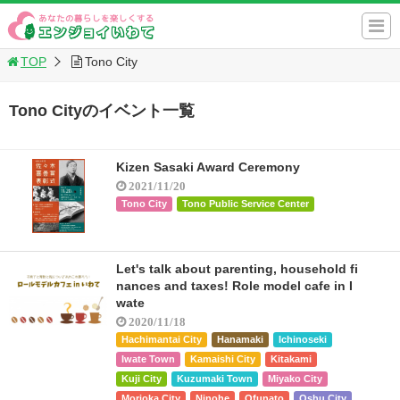
TOP
Tono City
Tono Cityのイベント一覧
Kizen Sasaki Award Ceremony
2021/11/20
Tono City
Tono Public Service Center
Let's talk about parenting, household fi
nances and taxes! Role model cafe in I
wate
2020/11/18
Hachimantai City
Hanamaki
Ichinoseki
Iwate Town
Kamaishi City
Kitakami
Kuji City
Kuzumaki Town
Miyako City
Morioka City
Ninohe
Ofunato
Oshu City