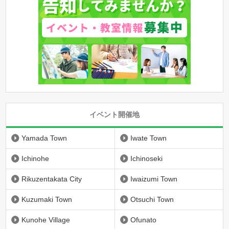
イベント開催地
Yamada Town
Iwate Town
Ichinohe
Ichinoseki
Rikuzentakata City
Iwaizumi Town
Kuzumaki Town
Otsuchi Town
Kunohe Village
Ofunato