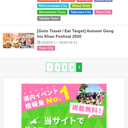
Rikuzentakata City
Shiwa Town
Shizukuishi Town
Takizawa City
Tono City
Yahaba Town
[Goto Travel / Eat Target] Autumn Geng
his Khan Festival 2020
2020/9/1～2020/10/31
Tono City
1
2
3
4