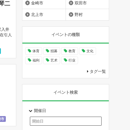
琴二
金崎市
双田市
北上市
野村
家入井
イベントの種類
众在引人
体育
招募
教育
文化
奥斯
福利
艺术
行业
タグ一覧
イベント検索
開催日
崎市