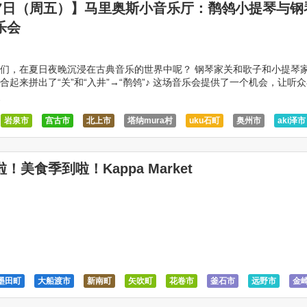
17日（周五）】马里奥斯小音乐厅：鹡鸰小提琴与钢
乐会
们，在夏日夜晚沉浸在古典音乐的世界中呢？ 钢琴家关和歌子和小提琴
合起来拼出了“关”和“入井”→“鹡鸰”♪ 这场音乐会提供了一个机会，让听
中欣赏到优秀的古典音乐作品。 演出曲目包 […]
7
岩泉市
宫古市
北上市
塔纳mura村
uku石町
奥州市
aki泽市
盛冈市
矢吹町
花卷市
葛饰町
釜石市
岩手町
远野市
马里
！美食季到啦！Kappa Market
2
墨田町
大船渡市
新南町
矢吹町
花卷市
釜石市
远野市
金