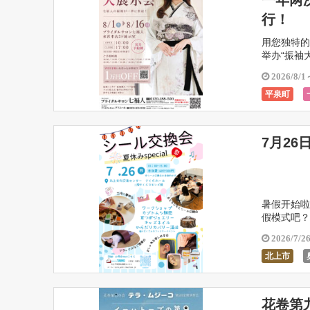
一年两
行！
用您独特的
举办“振袖
所以您一定
2026/8/1
平泉町
花卷市
7月26
暑假开始啦
假模式吧？
的贴纸，并
2026/7/2
北上市
花卷第九