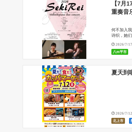
【7月
重奏音
何不加入我
诗织，她们
入胜的解说
2026/7/1
八m平市
新南町
夏天到啦
2026/7/1
北上市