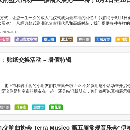
次的盛大活动——振袖大展览——将于8月1日至16
方式，让您一生一次的成人礼仪式成为最幸福的回忆！ 我们将于8月1日至
大展览”！ 从经典款式到潮流复古现代风和高级时装，我们提供各种各样
能找到完美的服装。 七福神如此伟大的原因如 […]
～2026/8/16
一石市
高田市立空前
墨田町
北上市
奥州市
大船渡市
盛冈市
釜石市
远野市
金崎市
日：贴纸交换活动 – 暑假特辑
！北上市和岩手县的小朋友们快来集合啦！☆ 不如就用这个活动来开启
 无论你是和亲密的朋友在一起，还是结识新朋友，你们都可以互相展示
交换贴纸，从而增进彼此的感情！ 除了贴纸交换，还有 […]
6
奥州市
花卷市
远野市
樱花堂
交响曲协会 Terra Musico 第五届常规音乐会“伊