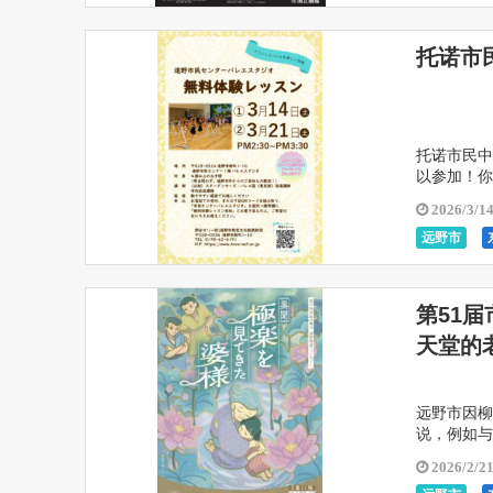
托诺市
托诺市民中
以参加！你
2026/3/1
远野市
第51届市
天堂的
远野市因柳
说，例如与
口相传的民
2026/2/2