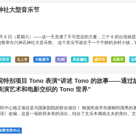
神社大型音乐节
 6 月 6 日（星期六）——这一天充满了不可思议的力量，三个 6 的出现就
们将举办六神石神社大音乐祭。 这个音乐节诞生于一个宁静的乡村小镇，
音乐完美融合。传统与现代在此交汇 […]
双田市
北上市
大船渡市
大t町
库多穆拉
盛冈市
花卷市
远
特别项目 Tono 表演“讲述 Tono 的故事——通过
演艺术和电影交织的 Tono 世界”
民中心独立项目是与国家剧院的联合项目！ 根据民俗学先驱柳田国男的
语》改编，这是一场前所未有的演出，结合了文乐木偶戏太夫的旁白、文
表演艺术。 随着太夫的叙述，河童、座敷童子、权现、 […]
东野市民中心