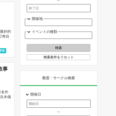
～
開催地
是最好的
イベントの種類
它将自
野市
故事
教室・サークル検索
著名作
開催日
乐木偶
～