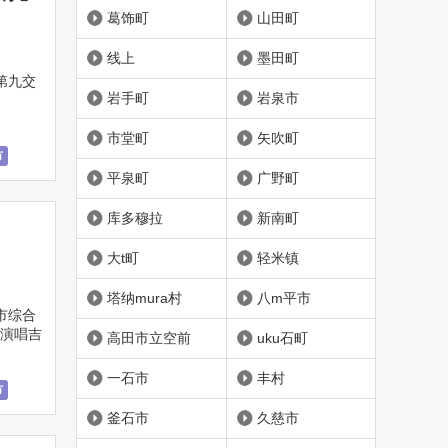
葛饰町
山田町
线上
墨田町
夫第九交
岩手町
岩泉市
市堂町
矢吹町
市
平泉町
广野町
库多穆拉
新南町
大t町
轻米镇
塔纳mura村
八m平市
市综合
演唱吉
高田市立空前
uku石町
一石市
丰村
市
釜石市
久慈市