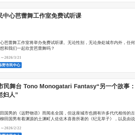
民中心芭蕾舞工作室免费试听课
心芭蕾舞工作室将举办免费试听课。无论性别，无论身处城市内外，任何
想和我们一起欣赏芭蕾舞吗？
4～2026/3/21
东野市民中心
民舞台 Tono Monogatari Fantasy“另一个故
老妇人”
田国男的《远野物语》而闻名全国，但这座城市也拥有许多代代相传的古
柳田国男有着渊源的土渊町人佐佐木喜善所著的《纪见草子》，以及由说
间故事。基于这些古老的传说和远野的历史，当地居民包揽 […]
1～2026/2/22