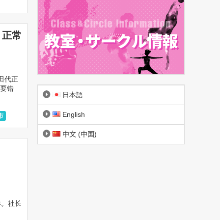
、正常
大田代正
要错
日本語
English
市
中文 (中国)
奏。社长