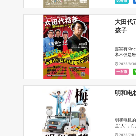
远野市
大田代
孩子—
嘉宾有Ki
孝不仅是岩
过！ [投掷
2025/8/3
一石市
盛冈市
明和电机
明和电机的
是“人”，
和工人们则
2025/7/8