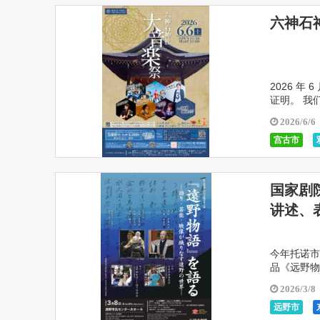
六神石
2026 年
证明。 我
然、人文和
2026/6/6
宫古市
釜石市
国家剧院
讲述、表
今年托诺市
品《远野物
和远野民间
2026/3/8
远野市