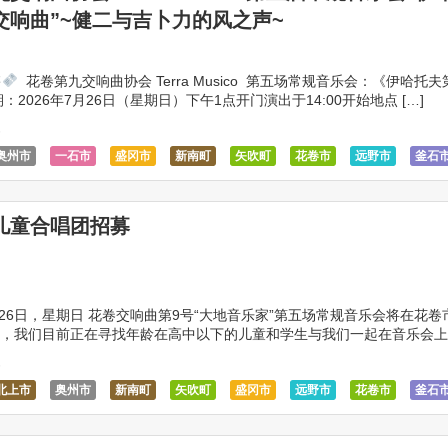
交响曲”~健二与吉卜力的风之声~
售
⁡ ⁡花卷第九交响曲协会 Terra Musico⁡ ⁡ 第五场常规音乐会：《伊哈托
期：2026年7月26日（星期日）下午1点开门演出于14:00开始地点 […]
6
奥州市
一石市
盛冈市
新南町
矢吹町
花卷市
远野市
釜石
儿童合唱团招募
7月26日，星期日 花卷交响曲第9号“大地音乐家”第五场常规音乐会将在花卷
，我们目前正在寻找年龄在高中以下的儿童和学生与我们一起在音乐会上
计划表演三首歌曲：《龙猫》、《漫步》和《 […]
6
北上市
奥州市
新南町
矢吹町
盛冈市
远野市
花卷市
釜石