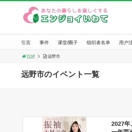
引言
事件
课堂/圈子
组织者名单
用户
TOP
远野市
远野市のイベント一覧
2027