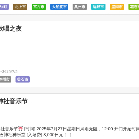
大t町
北上市
宫古市
大船渡市
奥州市
远野市
盛冈市
花卷
前
釜石市
东野咏叹调
东野市民中心
宫森堂
歌唱之夜
～2025/7/5
奥州市
釜石市
神社音乐节
神社音乐节
[时间] 2025年7月27日星期日风雨无阻，12:00 开门开始时间 
石神社神乐堂 [入场费] 3,000日元 […]