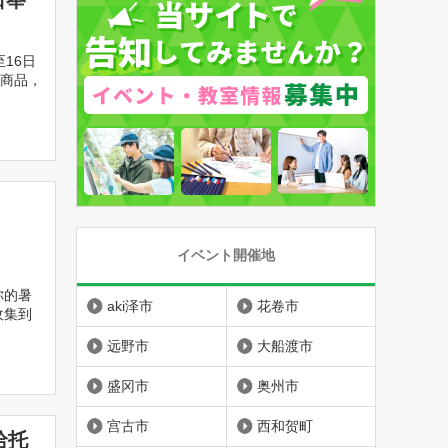
日举
16日
的商品，
イベント開催地
你的暑
aki泽市
花卷市
收集到
远野市
大船渡市
盛冈市
奥州市
宫古市
西和贺町
哈托