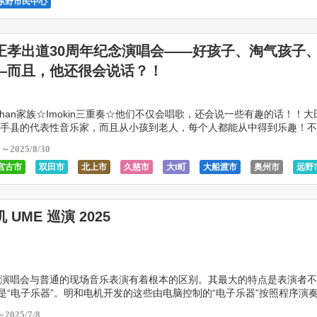
东野市民中心
正孝出道30周年纪念演唱会——好孩子、淘气孩子
—而且，他还很会说话？！
nchan家族☆Imokin三重奏☆他们不仅会唱歌，还会说一些有趣的话！！
手县的代表性音乐家，而且从小孩到老人，每个人都能从中得到乐趣！不
] 太田正孝、山口良一、永江贤治、西山 […]
0～2025/8/30
宫古市
双田市
北上市
久慈市
大t町
大船渡市
奥州市
远野
高田市立空前
新南町
花卷市
金崎市
釜石市
盛冈剧院
 UME 巡演 2025
演唱会与普通的现场音乐表演有着根本的区别。其最大的特点是表演者不
而是“电子乐器”。明和电机开发的这些由电脑控制的“电子乐器”按照程序演
随着明和电机的歌曲，随着音乐的节奏载歌载舞。换句 […]
～2025/7/8