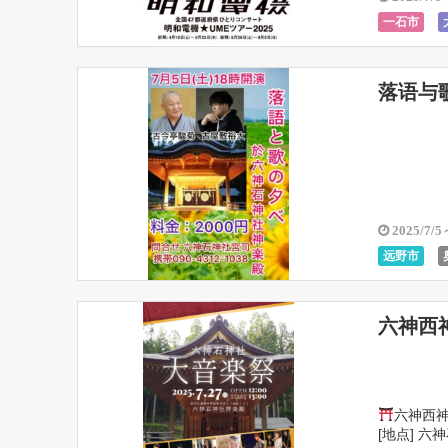
一石市
高田市立空
落语与
2025/7/5
远野市
六神西
六神西
[地点] 六神