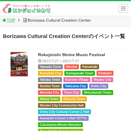
TOP
Borizawa Cultural Creation Center
Borizawa Cultural Creation Centerのイベント一覧
Rokujinishi Shrine Music Festival
2025/7/27～2025/7/27
Yamada Town
Ninohe
Hanamaki
Kamaishi City
Kanegasaki Town
Kitakami
Yahaba Town
Kunohe Village
Miyako City
Sumita Town
Takizawa City
Oshu City
Morioka City
Tono City
Shizukuishi Town
Shiwa Town
Otsuchi Town
Ninohe City Community Hall
Oshu City Cultural Center Z Hall
Kamaishi Citizen's Hall TETTO
Cassiopeia Messe Nanyato