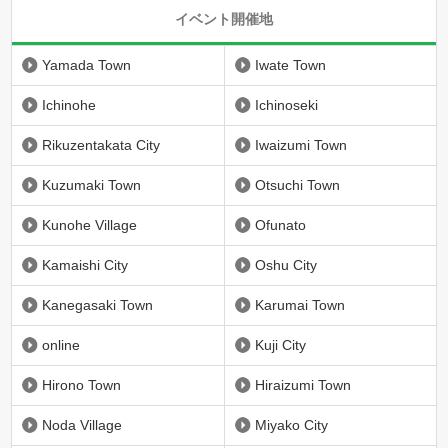
イベント開催地
Yamada Town
Iwate Town
Ichinohe
Ichinoseki
Rikuzentakata City
Iwaizumi Town
Kuzumaki Town
Otsuchi Town
Kunohe Village
Ofunato
Kamaishi City
Oshu City
Kanegasaki Town
Karumai Town
online
Kuji City
Hirono Town
Hiraizumi Town
Noda Village
Miyako City