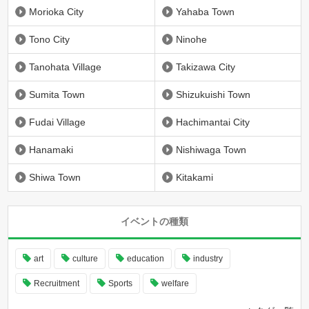
Morioka City
Yahaba Town
Tono City
Ninohe
Tanohata Village
Takizawa City
Sumita Town
Shizukuishi Town
Fudai Village
Hachimantai City
Hanamaki
Nishiwaga Town
Shiwa Town
Kitakami
イベントの種類
art
culture
education
industry
Recruitment
Sports
welfare