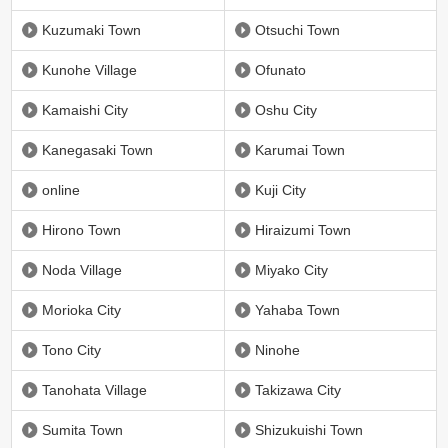
Kuzumaki Town
Otsuchi Town
Kunohe Village
Ofunato
Kamaishi City
Oshu City
Kanegasaki Town
Karumai Town
online
Kuji City
Hirono Town
Hiraizumi Town
Noda Village
Miyako City
Morioka City
Yahaba Town
Tono City
Ninohe
Tanohata Village
Takizawa City
Sumita Town
Shizukuishi Town