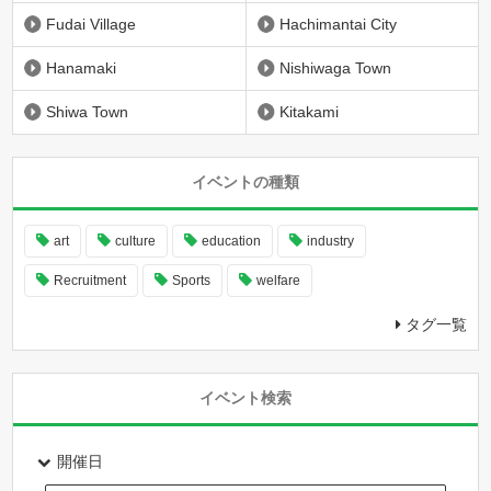
Fudai Village
Hachimantai City
Hanamaki
Nishiwaga Town
Shiwa Town
Kitakami
イベントの種類
art
culture
education
industry
Recruitment
Sports
welfare
タグ一覧
イベント検索
開催日