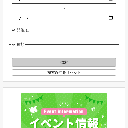
～
開催地
種類