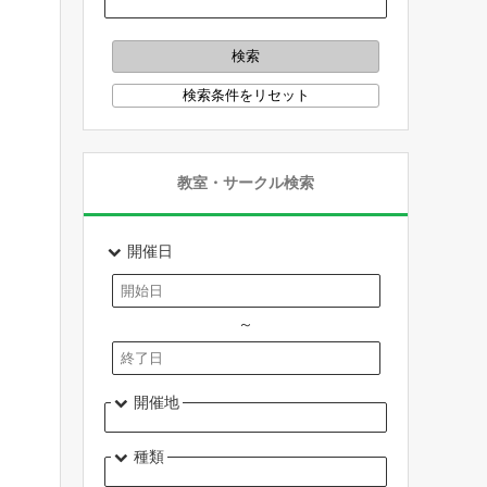
教室・サークル検索
開催日
～
開催地
種類