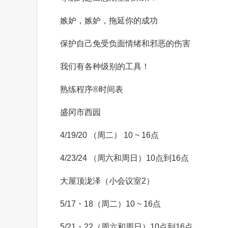
嫉妒，嫉妒，拖延你的成功
保护自己免受负面情绪和邪恶的伤害
我们有各种级别的工具！
熟练程序
®️
时间表
盛冈市西园
4/19/20
（
周二
）
10
~
16
点
4/23/24
（
周六
和
周日
）10
点
到
16
点
大屋顶泷泽
（
小会议室
2）
5/17
・
18（
周二
）10
~
16
点
5/21
・
22（
周六和
周日
）10
点
到
16
点