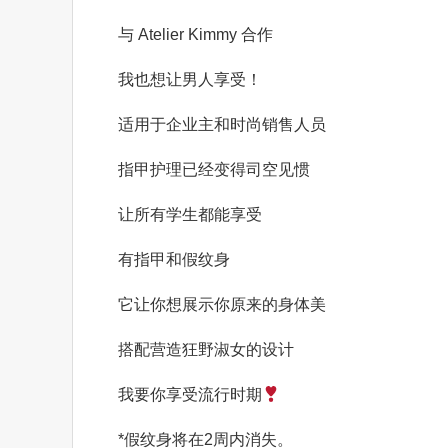
与 Atelier Kimmy 合作
我也想让男人享受！
适用于企业主和时尚销售人员
指甲护理已经变得司空见惯
让所有学生都能享受
有指甲和假纹身
它让你想展示你原来的身体美
搭配营造狂野淑女的设计
我要你享受流行时期
*
假纹身将在
2
周内
消失
。