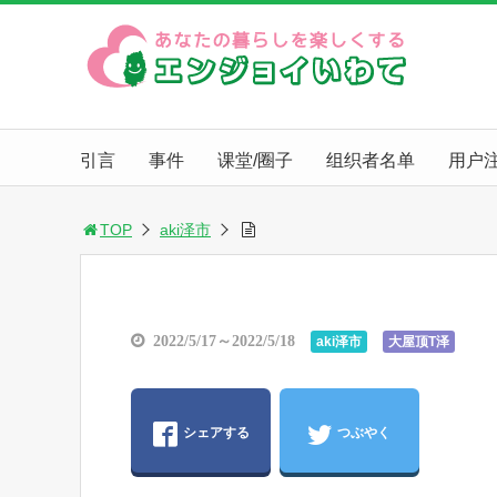
引言
事件
课堂/圈子
组织者名单
用户
TOP
aki泽市
2022/5/17～2022/5/18
aki泽市
大屋顶T泽
シェアする
つぶやく