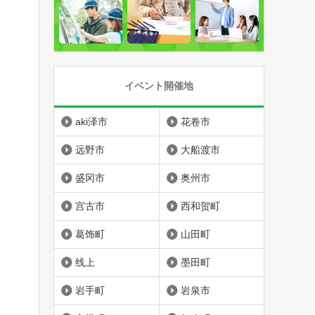
イベント開催地
aki泽市
花卷市
远野市
大船渡市
盛冈市
奥州市
宫古市
西和贺町
葛饰町
山田町
线上
墨田町
岩手町
岩泉市