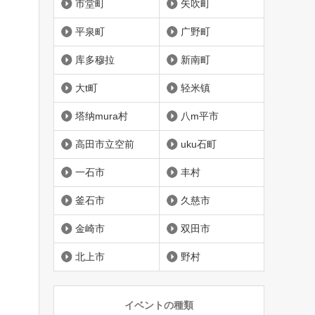
市堂町
矢吹町
平泉町
广野町
库多穆拉
新南町
大t町
轻米镇
塔纳mura村
八m平市
高田市立空前
uku石町
一石市
丰村
釜石市
久慈市
金崎市
双田市
北上市
野村
イベントの種類