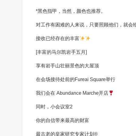
*
黑色指甲，当然，颜色也推荐。
对工作有困难的人来说，只要照顾他们，就会
接收已经存在的
丰富
[丰富的马尔凯岩手
五月
]
享有岩手山壮丽景色的大屋顶
在会场接待处前的Fureai Square举行
我们会在 Abundance Marche
开店
同时
，
小会议室
2
你的自信带来最高的财富
最古老的皇家研究
专家
计划
®️