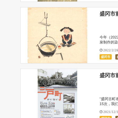
盛冈市
今年（20
泉制作的染
从收集材料
2022/2/2
盛冈市
盛冈市
“盛冈古町
15次，我
从故居三户
2021/12/