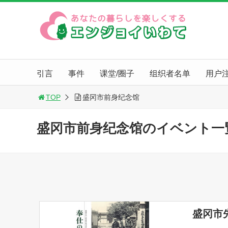
引言
事件
课堂/圈子
组织者名单
用户
TOP
盛冈市前身纪念馆
盛冈市前身纪念馆のイベント一
盛冈市