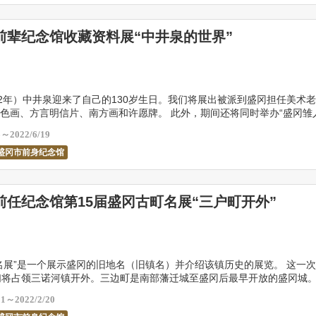
前辈纪念馆收藏资料展“中井泉的世界”
22年）中井泉迎来了自己的130岁生日。我们将展出被派到盛冈担任美术
色画、方言明信片、南方画和许愿牌。 此外，期间还将同时举办“盛冈雏
中，我们将释放盛冈市一家历史悠久的商人捐 […]
6～2022/6/19
盛冈市前身纪念馆
前任纪念馆第15届盛冈古町名展“三户町开外”
名展”是一个展示盛冈的旧地名（旧镇名）并介绍该镇历史的展览。 这一
们将占领三诺河镇开外。三边町是南部藩迁城至盛冈后最早开放的盛冈城
（现青森县三户郡三户町）迁来的市民的出生地而 […]
11～2022/2/20