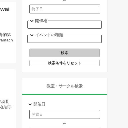
～
wai
開催地
办的第
イベントの種類
mach
教室・サークル検索
推动县
開催日
在岩手
～