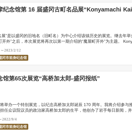
纪念馆第 16 届盛冈古町名品展“Konyamachi Kai
名展”是以盛冈的旧地名（旧町名）为中心介绍该镇历史的展览。继去年举
河町开外”之后，本次展览将再次以第一期介绍的“魔屋町开外”为主题。 Konya
i 是沿着奥州公路从中桥到上 […]
3～2023/2/12
盛冈市前身纪念馆
念馆第65次展览“高桥加太郎-盛冈报纸”
将举办一个特别展览，以纪念高桥加太郎诞辰 170 周年。我将介绍参与
担任众议院议员的政治家高桥加太郎的生平，他创办了岩手每日新闻，并
中留下了巨大的印记。请看看这个机会。
～2022/9/4
盛冈市前身纪念馆