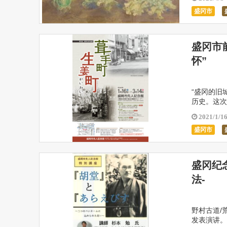
盛冈市
盛冈市
怀”
“盛冈的旧
历史。这次
在新梅沙市
2021/1/1
盛冈市
盛冈纪念
法-
野村古道/
发表演讲。