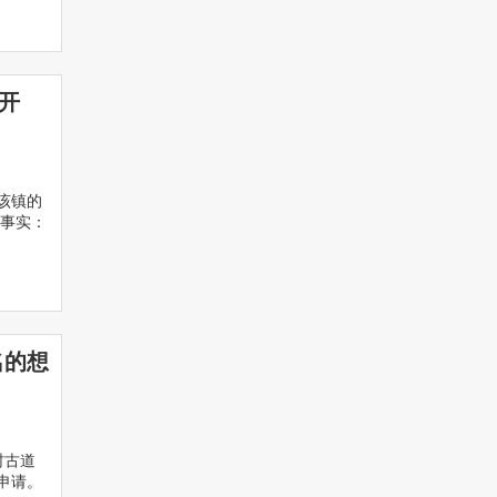
开
该镇的
事实：
名的想
村古道
申请。