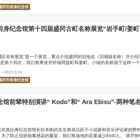
盛冈市前身纪念馆
前身纪念馆第十四届盛冈古町名称展览“岩手町/姜町
城区名称展览”是一个展览，重点介绍盛冈的旧地名（旧城镇名称）并介绍
是第十四次，我们将乘坐开怀镇阿提町和姜町。小镇的名称源于这样一个
的一个公平的日子里，有一个卖姜的城市，新屋顶是一 […]
6～2021/3/14
盛冈市前身纪念馆
馆前辈特别演讲“ Kodo”和“ Ara Ebisu”-两种笔
荒井惠比寿纪念馆馆长杉本刚武先生将就活跃于小说家和音乐评论家的野
 为了防止冠状病毒感染的蔓延，我们将场地的容量减少到40人。 请尽快