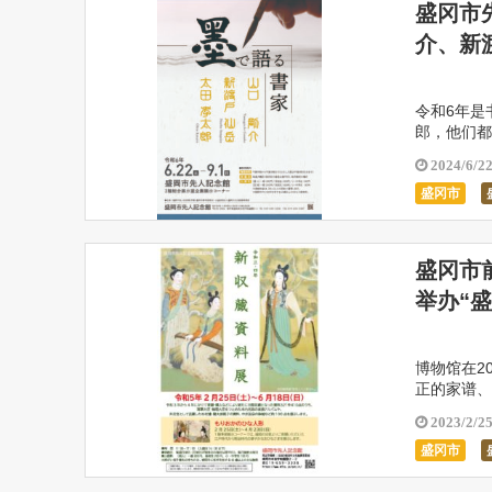
盛冈市
介、新
令和6年是
郎，他们都
前辈。请看
2024/6/2
盛冈市
盛冈市
举办“盛
博物馆在2
正的家谱、
外，在1楼
2023/2/2
盛冈市