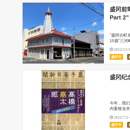
盛冈前辈
Part 2”
“盛冈古町
15届“三
i Kaiwa
2022/12/
盛冈市
盛冈纪
今年，我们
内畜牧业并
的新闻事业
2022/7/2
盛冈市