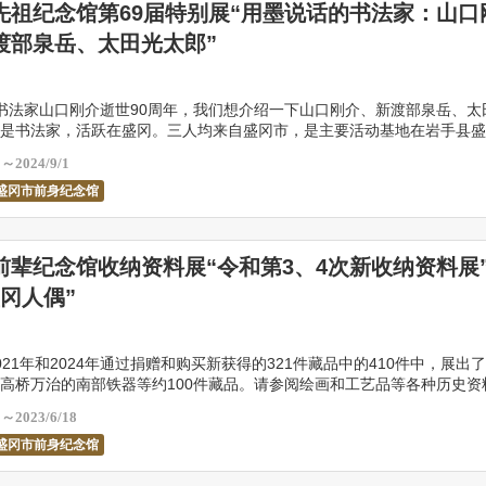
先祖纪念馆第69届特别展“用墨说话的书法家：山口
渡部泉岳、太田光太郎”
书法家山口刚介逝世90周年，我们想介绍一下山口刚介、新渡部泉岳、太
是书法家，活跃在盛冈。三人均来自盛冈市，是主要活动基地在岩手县盛
看这个机会。
2～2024/9/1
盛冈市前身纪念馆
前辈纪念馆收纳资料展“令和第3、4次新收纳资料展
冈人偶”
021年和2024年通过捐赠和购买新获得的321件藏品中的410件中，展出
高桥万治的南部铁器等约100件藏品。请参阅绘画和工艺品等各种历史资
的季节性展示角，我们将展出市内老字 […]
5～2023/6/18
盛冈市前身纪念馆