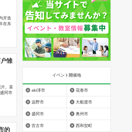
内开造
 年在东
商户雏
イベント開催地
照片。富
aki泽市
花卷市
盛冈市
远野市
大船渡市
盛冈市
奥州市
宫古市
西和贺町
市的