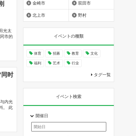
刚
金崎市
双田市
北上市
野村
田光太
イベントの種類
冈市的
体育
招募
教育
文化
福利
艺术
行业
”同时
タグ一覧
イベント検索
了与内光
料。 此
開催日