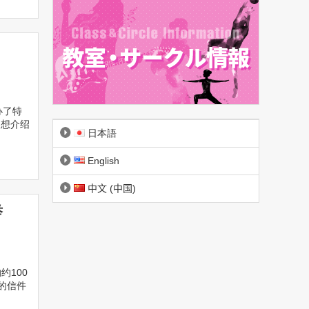
办了特
们想介绍
日本語
English
中文 (中国)
举
约100
的信件