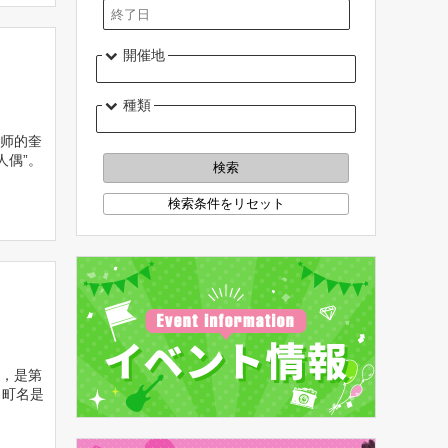
開催地
種類
老师的奎
人偶”。
次，是第
。町名是