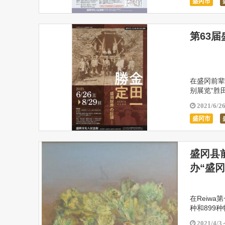
盛冈市
第63
在盛冈前辈
别展览“胜田
他通过材料
2021/6/2
盛冈市
盛冈县
办“盛
在Reiwa
种和899
外，还将展
2021/4/3