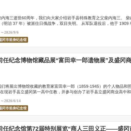
是柴内海三逝世60周年，我们向大家介绍岩手县特殊教育之父柴内海三。 柴
 年（明治 37 年）被派往日俄战争，双目失明。 从军队退役后，他于 1909
校长小西信二的推荐下，报读 […]
1～2026/9/6
盛冈市前身纪念馆
前任纪念博物馆藏品展“富田幸一郎遗物展”及盛冈
，我们将展出博物馆收藏的教育家富田幸一郎（1859-1945）的个人物品和
在现岩手县立盛冈第一高中任教，并参与创办了岩手县立盛冈商业高中和
养了众多青年才俊。2025年是富田幸一 […]
8～2026/6/14
盛冈市前身纪念馆
前任纪念馆第72届特别展览“商人三田义正——盛冈