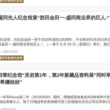
盛冈市前身纪念馆
届盛冈先人纪念馆展“胜田金田一-盛冈商业界的巨人-”
纪念馆，为纪念金田一胜于2020年逝世100周年，于令和3年6月26日举
金田一-盛冈商业界的巨人-”。 ) – 将于 8 月 29 日（星期日）举行。我
努力建立盛 […]
6～2021/8/29
盛冈市前身纪念馆
前辈纪念馆“灵岩第1年，第2年新藏品资料展”同时
冈希娜娃娃”
第一年和Reiwa第二年（2019/2020）期间，博物馆新收集的450种材料中的
种物品将被引入。除了日俄战争的英雄横河昌三的遗物光谷光正和京田恭介
出绘画和手工艺品等各种历史 […]
～2021/6/13