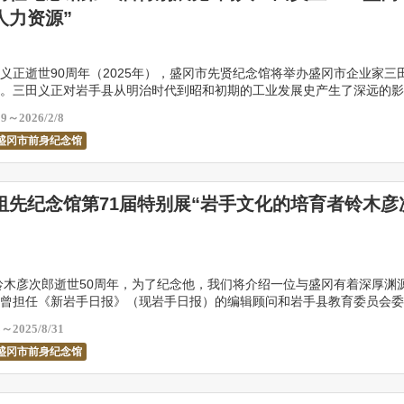
人力资源”
义正逝世90周年（2025年），盛冈市先贤纪念馆将举办盛冈市企业家三
。三田义正对岩手县从明治时代到昭和初期的工业发展史产生了深远的影
农林业、地区振兴和教育项目，包括三田火药销售所 […]
29～2026/2/8
盛冈市前身纪念馆
祖先纪念馆第71届特别展“岩手文化的培育者铃木彦
是铃木彦次郎逝世50周年，为了纪念他，我们将介绍一位与盛冈有着深厚渊
曾担任《新岩手日报》（现岩手日报）的编辑顾问和岩手县教育委员会委
育和文化发展做出了巨大的贡献。他还参与了“北方 […]
8～2025/8/31
盛冈市前身纪念馆