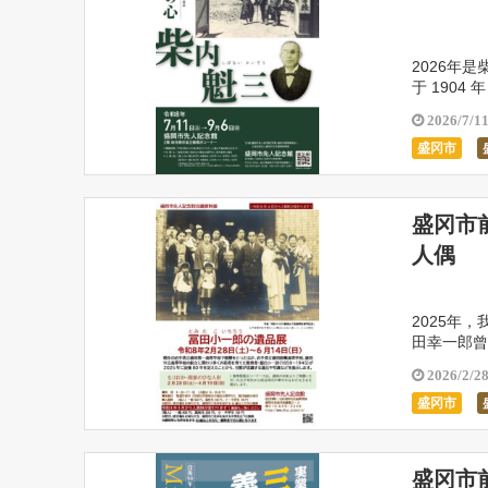
2026年
于 1904
京盲聋学校
2026/7/1
盛冈市
盛冈市
人偶
2025年
田幸一郎曾
立高中，培
2026/2/2
盛冈市
盛冈市