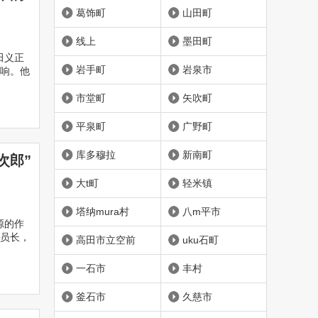
葛饰町
山田町
线上
墨田町
田义正
岩手町
岩泉市
响。他
市堂町
矢吹町
平泉町
广野町
库多穆拉
新南町
次郎”
大t町
轻米镇
塔纳mura村
八m平市
源的作
员长，
高田市立空前
uku石町
一石市
丰村
釜石市
久慈市