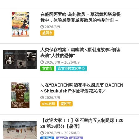
在盛冈阿罗哈-岛屿微风 – 草裙舞和塔希提
舞中，体验感受夏威夷微风的特别时刻 –
2026/8/9
盛冈市
人类保存档案：幽幽城 <原创鬼故事>朗读
表演“人性的恐怖”
2026/8/8～2026/8/9
宫古市
宫古市民文化中心
＼在“BAEREN啤酒花丰收感恩节 BAEREN
× Shizukuishi”体验啤酒花采摘／
2026/8/9
uku石町
盛冈市
【欢迎大家！！】釜石室内五人制足球！20
26 第16部分【暑假】
2026/8/9～2026/8/9