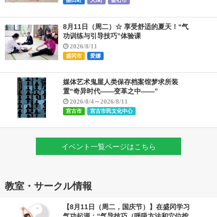
墨田町
大t町
釜石市
8月11日（周二）☆ 享受舒适的夏天！“气
功训练与引导技巧”体验课
2026/8/11
盛冈市
爱娜
媒体艺术鬼屋人类保存档案馆梦求所装
置“奇异时代——变革之中——”
2026/8/4～2026/8/11
宫古市
宫古市民文化中心
イベント一覧ページはこちら
教室・サークル情報
【8月11日（周二，国庆节）】在盛冈学习
气功起源：“气导技巧（呼吸方法和穴位按