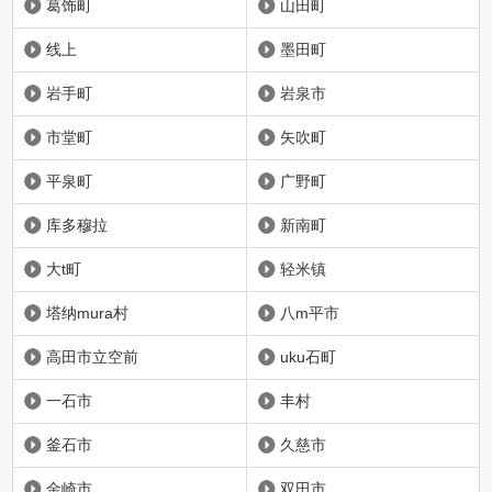
葛饰町
山田町
线上
墨田町
岩手町
岩泉市
市堂町
矢吹町
平泉町
广野町
库多穆拉
新南町
大t町
轻米镇
塔纳mura村
八m平市
高田市立空前
uku石町
一石市
丰村
釜石市
久慈市
金崎市
双田市