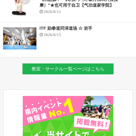
摩）”★也可用于自卫【气功道家学院】
2026/8/11
ITF 跆拳道冈泽道场 ☆ 岩手
2026/8/15
教室・サークル一覧ページはこちら