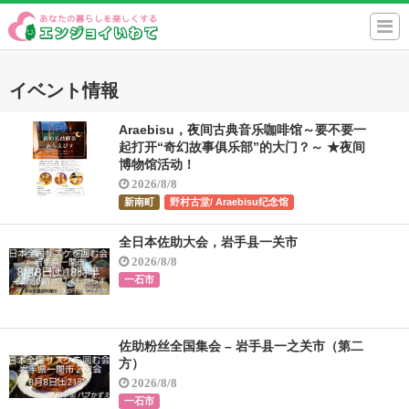
イベント情報
Araebisu，夜间古典音乐咖啡馆～要不要一
起打开“奇幻故事俱乐部”的大门？～ ★夜间
博物馆活动！
2026/8/8
新南町
野村古堂/ Araebisu纪念馆
全日本佐助大会，岩手县一关市
2026/8/8
一石市
佐助粉丝全国集会 – 岩手县一之关市（第二
方）
2026/8/8
一石市