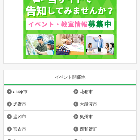
イベント開催地
aki泽市
花卷市
远野市
大船渡市
盛冈市
奥州市
宫古市
西和贺町